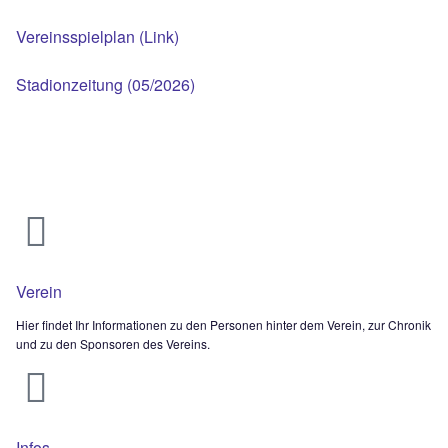
Samstag – 15.08. (14 Uhr)
TSV SIEGSDORF — BISCHOFSWIESEN
Samstag – 29.08. (16 Uhr)
TSV SIEGSDORF 2 — SV ERLSTÄTT
Samstag – 22.08. (16 Uhr)
TSV SIEGSDORF 3 — SV LAUFEN 2
Vereinsspielplan (Link)
Stadionzeitung (05/2026)