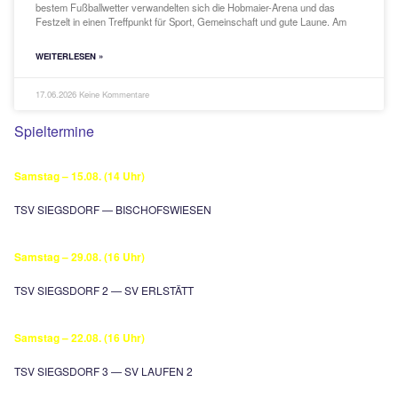
22. Siegsdorfer Fußball-Gemeindemeisters
ein voller Erfolg
Volksbank Raiffeisenbank überrascht als neuer Gemeindemeister
Fußballfest begeistert Teilnehmer und Zuschauer Die 22. Siegsdo
Fußball-Gemeindemeisterschaft hat einmal mehr eindrucksvoll b
warum sie zu den beliebtesten Veranstaltungen im Gemeindeleben 
bestem Fußballwetter verwandelten sich die Hobmaier-Arena und
Festzelt in einen Treffpunkt für Sport, Gemeinschaft und gute La
WEITERLESEN »
17.06.2026
Keine Kommentare
Spieltermine