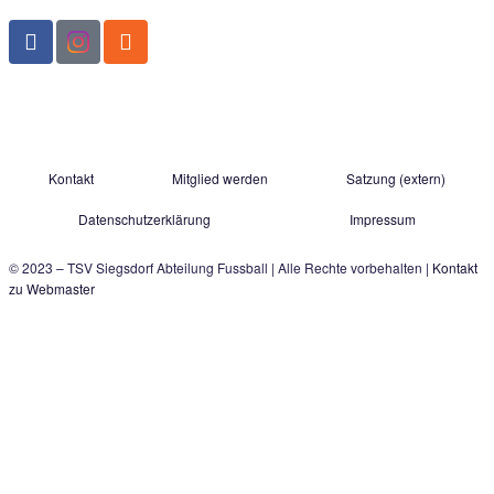
Mitglieder
0
davon Jugendliche (ca.)
Der schnelle Kontakt zu uns:
TSV Siegsdorf 1929
Abteilung Fußball
Gastager Feld 1
D-83313 Siegsdorf
E-Mail: