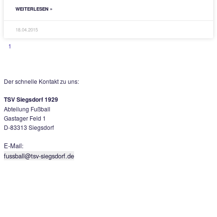
Spitzenmannschaft kam der TSV Bad Reichenhall zu einem klaren
gefährdeten 3:0-Auswärtserfolg beim Aufsteiger TSV Siegsdorf, etab
damit weiter
WEITERLESEN »
02.05.2015
2. MANNSCHAFT
Unnötige Heimpleite gegen die SBC-Reserv
TSV Siegsdorf 2 — SBC Traunstein 3 | 0 : 3. Eine unnötige – wenng
stark ersatzgeschwächt angetreten – musste die „Zweite“ des TSV
gegen die „Dritte“ vom
WEITERLESEN »
18.04.2015