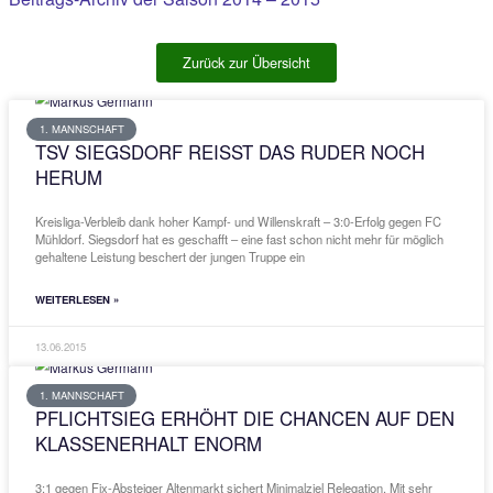
2013/14
2012/13
2011/12
2010/11
Beitrags-Archiv der Saison 2014 – 2015
Zurück zur Übersicht
1. MANNSCHAFT
TSV SIEGSDORF REISST DAS RUDER N
HERUM
Kreisliga-Verbleib dank hoher Kampf- und Willenskraft – 3:0-Erfolg
Mühldorf. Siegsdorf hat es geschafft – eine fast schon nicht mehr f
gehaltene Leistung beschert der jungen Truppe ein