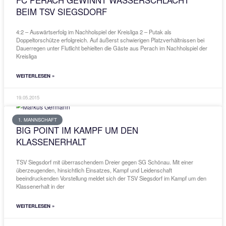
PFLICHTSIEG ERHÖHT DIE CHANCEN A
KLASSENERHALT ENORM
3:1 gegen Fix-Absteiger Altenmarkt sichert Minimalziel Relegation. 
guten Karten geht die Felber-Elf in den Showdown um den Klassene
kommenden Sonntag beim direkten Konkurrenten SBC Traunstein 
15
WEITERLESEN »
31.05.2015
1. MANNSCHAFT
FC PERACH GEWINNT WASSERSCHLAC
BEIM TSV SIEGSDORF
4:2 – Auswärtserfolg im Nachholspiel der Kreisliga 2 – Putak als
Doppeltorschütze erfolgreich. Auf äußerst schwierigen Platzverhält