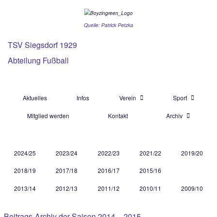
Quelle: Patrick Petzka
TSV Siegsdorf 1929
Abteilung Fußball
Aktuelles
Infos
Verein
Mitglied werden
Kontakt
Ar
2024/25
2023/24
2022/23
2021/22
2018/19
2017/18
2016/17
2015/16