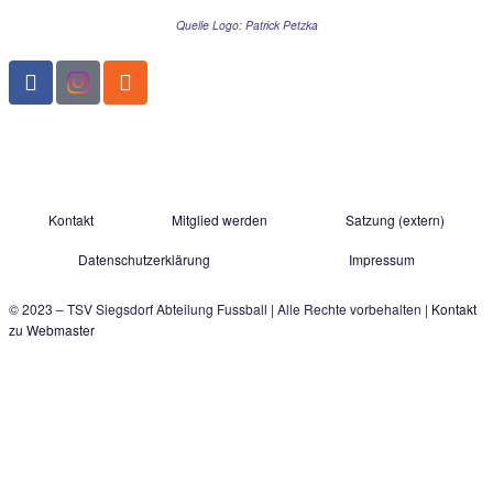
1. MANNSCHAFT
NULLNUMMER HILFT KEINEM SO RECH
WEITER
Kampfbetontes 0:0 am Ende durchaus leistungsgerecht. Unter dem
Abstiegskampf pur konnte man die Kreisliga-Partie zwischen dem
gastgebenden Aufsteiger TSV Siegsdorf und der Landesliga-Reser
Töging bezeichnen. Beide Teams agierten
WEITERLESEN »
18.04.2015
1
Der schnelle Kontakt zu uns: