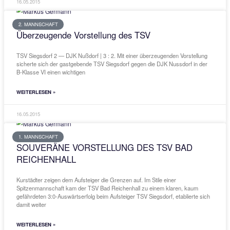
Dauerregen unter Flutlicht behielten die Gäste aus Perach im Nachh
Kreisliga
WEITERLESEN »
19.05.2015
1. MANNSCHAFT
BIG POINT IM KAMPF UM DEN
KLASSENERHALT
TSV Siegsdorf mit überraschendem Dreier gegen SG Schönau. Mit 
überzeugenden, hinsichtlich Einsatzes, Kampf und Leidenschaft
beeindruckenden Vorstellung meldet sich der TSV Siegsdorf im Ka
Klassenerhalt in der
WEITERLESEN »