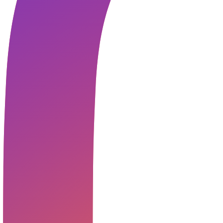
Weiterlesen »
26.10.2019
2. Mannschaft
TSV SIEGSDORF FEIERT SCHÜTZENFEST
Mit einem 8:2-Kantersieg gegen einen völlig überforderten SV S
der TSV Siegsdorf 2 den Kontakt zum hinteren Mittelfeld der A-K
herstellen. Von Beginn an zeigte die Erdmann-Elf eine
Weiterlesen »
12.10.2019
Seite
1
Seite
2
Seite
3
Der schnelle Kontakt zu uns:
TSV Siegsdorf 1929
Abteilung Fußball
Gastager Feld 1
D-83313 Siegsdorf
E-Mail:
fussball@tsv-siegsdorf.de