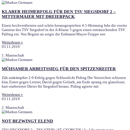
Keine Saison 2020/21 im bayerischen Amateurfußball
TSV Siegsdorf: „Der BFV kann ja gar nicht anders handeln“ Sieg
Saison 2020/21 im Herren- und Frauenbereich im bayerischen Am
Diese Nachricht sorgte am vergangenen Wochenende für Aufseh
Weiterlesen »
15.06.2020
Archiv 2019-2020
CORONA: SAISON – ABBRUCH BEI DEN JUNIORE
Der Vorstand des Bayerischen Fußball-Verbandes (BFV) hat besch
laufende und aktuell ausgesetzte Saison 2019/20 bei den Junior
Der BFV-Vorstand folgt damit dem Vorschlag der Lösungs-Arbei
Spielbetrieb Liga
Weiterlesen »
08.06.2020
3. Mannschaft