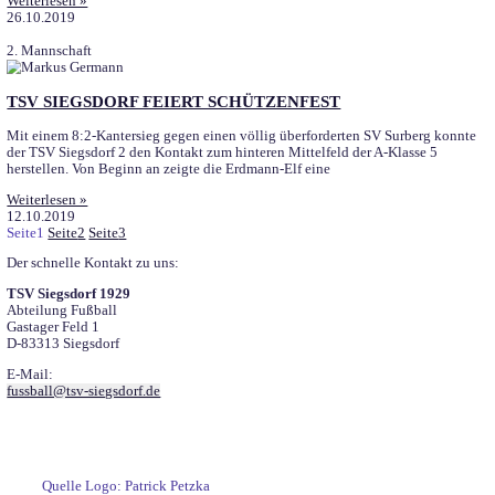
1. Mannschaft
MÜHSAMER ARBEITSSIEG FÜR DEN SPITZENR
Zäh umkämpfter 2:0-Erfolg gegen Schlusslicht Piding Die Vorze
klar, Erster gegen Letzter, David gegen Goliath, am Ende sprang e
hart erarbeiteter Dreier für Siegsdorf heraus. Piding agierte mit
Weiterlesen »
03.11.2019
2. Mannschaft
NOT BEZWINGT ELEND
TSV SIEGSDORF 2 – TSV STEIN / ST. GEORGEN | 2 : 1 In eine
schwachen A-Klassenspiel bezwingt der gastgebende TSV Siegsd
abgeschlagene Schlusslicht Stein/St.Georgen am Ende mit
Weiterlesen »
26.10.2019