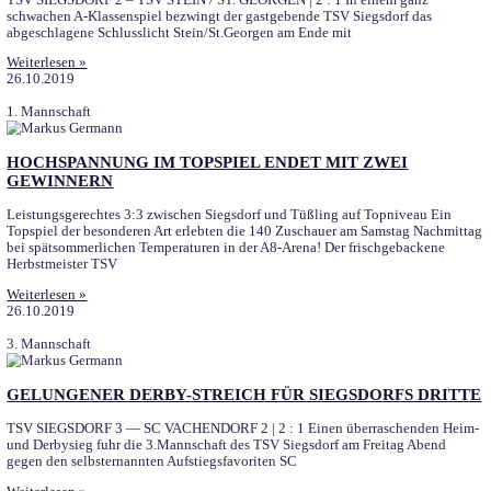
STARKER AUFTRITT DER MAYER-ELF
TSV SIEGSDORF 3 – SG SCHEFFAU-SCHELLENBERG | 3 : 1 Di
Mannschaft des TSV Siegsdorf feierte am Freitag Abend unter Flu
verdienten Heimsieg und pirscht sich weiter ans
Weiterlesen »
10.11.2019
2. Mannschaft
KLARER HEIMERFOLG FÜR DEN TSV SIEGSDOR
MITTERMAIER MIT DREIERPACK
Einen hochverdienten und schön herausgespielten 4:1-Heimsieg 
Garnitur des TSV Siegsdorf in der A-Klasse 5 gegen einen enttä
Palling ein. Von Beginn an zeigte die Erdmann/Mayer-Truppe we
Weiterlesen »
03.11.2019