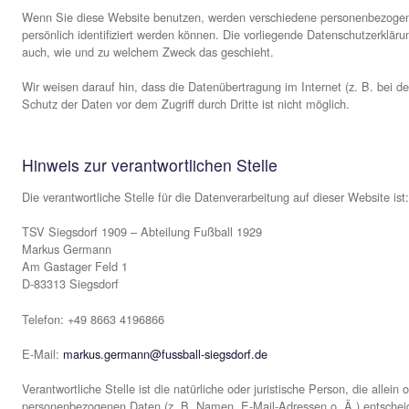
DSGVO).
Unser Hoster wird Ihre Daten nur insoweit verarbeiten, wie 
diese Daten befolgen.
Abschluss eines Vertrages über Auftragsverarbeitung
Um die datenschutzkonforme Verarbeitung zu gewährleisten
3. Allgemeine Hinweise und Pflicht­
Datenschutz
Die Betreiber dieser Seiten nehmen den Schutz Ihrer pers
entsprechend der gesetzlichen Datenschutzvorschriften sow