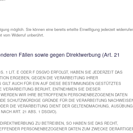
personenbezogene Daten erhoben. Personenbezogene Daten sin
enschutzerklärung erläutert, welche Daten wir erheben und wofür
net (z. B. bei der Kommunikation per E-Mail) Sicherheitslücken
lich.
eser Website ist: