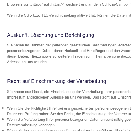
PERSONENBEZOGENEN DATEN WIDERSPRUCH EINZU
PROFILING. DIE JEWEILIGE RECHTSGRUNDLAGE, A
DATENSCHUTZERKLÄRUNG. WENN SIE WIDERSPRU
NICHT MEHR VERARBEITEN, ES SEI DENN, WIR K
DIE IHRE INTERESSEN, RECHTE UND FREIHEITEN
ODER VERTEIDIGUNG VON RECHTSANSPRÜCHEN (WI
WERDEN IHRE PERSONENBEZOGENEN DATEN VERAR
JEDERZEIT WIDERSPRUCH GEGEN DIE VERARBEI
WERBUNG EINZULEGEN; DIES GILT AUCH FÜR DAS 
WENN SIE WIDERSPRECHEN, WERDEN IHRE PERS
DIREKTWERBUNG VERWENDET (WIDERSPRUCH NACH 
Beschwerde­recht bei der zuständigen Auf
Im Falle von Verstößen gegen die DSGVO steht den Betroff
gewöhnlichen Aufenthalts, ihres Arbeitsplatzes oder des