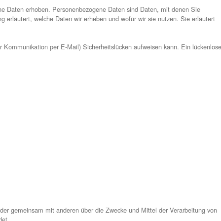
dies zur Erfüllung seiner Leistungspflichten erforderlich ist u
, haben wir einen Vertrag über Auftragsverarbeitung mit unse
informationen
önlichen Daten sehr ernst. Wir behandeln Ihre personenbezogen
ie dieser Datenschutzerklärung.