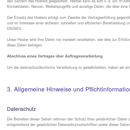
Analyse-Tools und Tools von Dritt­anbieter
Beim Besuch dieser Website kann Ihr Surf-Verhalten stat
Detaillierte Informationen zu diesen Analyseprogrammen fi
2. Hosting und Content Delivery N
Externes Hosting
Diese Website wird bei einem externen Dienstleister gehos
den Servern des Hosters gespeichert. Hierbei kann es sic
Kontaktdaten, Namen, Websitezugriffe und sonstige Daten,
Der Einsatz des Hosters erfolgt zum Zwecke der Vertragse
und im Interesse einer sicheren, schnellen und effizienten 