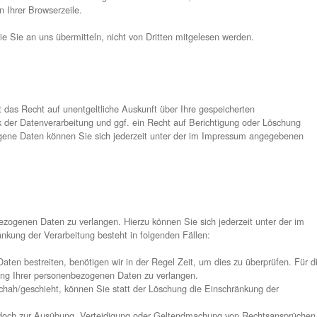
LEGEN; DIES GILT AUCH FÜR EIN AUF DIESE BESTI
UF DENEN EINE VERARBEITUNG BERUHT, ENTNEHMEN S
CH EINLEGEN, WERDEN WIR IHRE BETROFFENEN PER
ÖNNEN ZWINGENDE SCHUTZWÜRDIGE GRÜNDE FÜR DIE 
 ÜBERWIEGEN ODER DIE VERARBEITUNG DIENT DER G
DERSPRUCH NACH ART. 21 ABS. 1 DSGVO).
BEITET, UM DIREKTWERBUNG ZU BETREIBEN, SO HAB
TUNG SIE BETREFFENDER PERSONENBEZOGENER DATE
PROFILING, SOWEIT ES MIT SOLCHER DIREKTWERBUNG
ONENBEZOGENEN DATEN ANSCHLIESSEND NICHT MEHR
ART. 21 ABS. 2 DSGVO).
sichts­behörde
enen ein Beschwerderecht bei einer Aufsichtsbehörde, insbeso
 Orts des mutmaßlichen Verstoßes zu. Das Beschwerderecht best