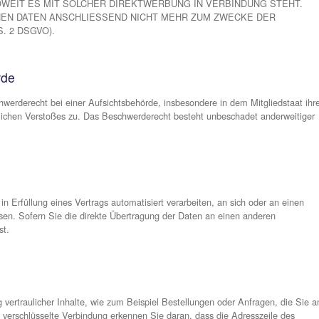
 Person, die allein oder gemeinsam mit anderen über die Zwecke 
. Ä.) entscheidet.
rbeitung
klichen Einwilligung möglich. Sie können eine bereits erteilte 
rarbeitung bleibt vom Widerruf unberührt.
ng in besonderen Fällen sowie gegen Direkt
 ART. 6 ABS. 1 LIT. E ODER F DSGVO ERFOLGT, HAB
NDEREN SITUATION ERGEBEN, GEGEN DIE VERARBEITU