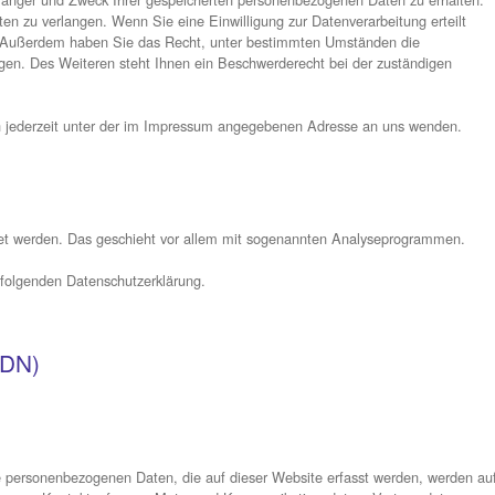
itstellung der Website zu gewährleisten. Andere Daten können z
er Herkunft, Empfänger und Zweck Ihrer gespeicherten persone
hung dieser Daten zu verlangen. Wenn Sie eine Einwilligung zu
ukunft widerrufen. Außerdem haben Sie das Recht, unter besti
Daten zu verlangen. Des Weiteren steht Ihnen ein Beschwerder
können Sie sich jederzeit unter der im Impressum angegeben