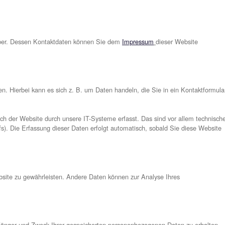
rsönlich identifiziert werden können. Ausführliche Informati
tenschutzerklärung.
ser Website?
den Websitebetreiber. Dessen Kontaktdaten können Sie dem
Imp
 diese mitteilen. Hierbei kann es sich z. B. um Daten handeln
gung beim Besuch der Website durch unsere IT-Systeme erfasst
 des Seitenaufrufs). Die Erfassung dieser Daten erfolgt automat