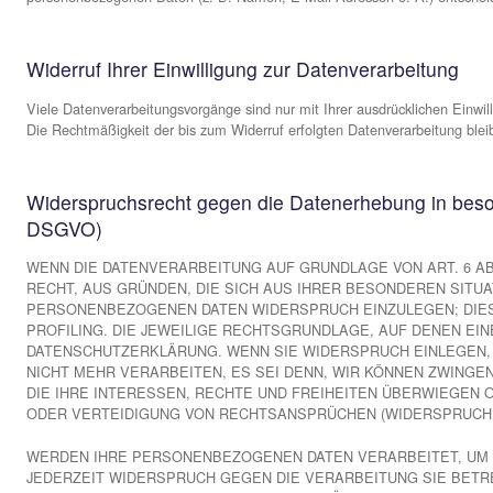
Wenn Sie diese Website benutzen, werden verschiedene 
persönlich identifiziert werden können. Die vorliegende Dat
auch, wie und zu welchem Zweck das geschieht.
Wir weisen darauf hin, dass die Datenübertragung im Inter
Schutz der Daten vor dem Zugriff durch Dritte ist nicht mög
Hinweis zur verantwortlichen Stelle
Die verantwortliche Stelle für die Datenverarbeitung auf di
TSV Siegsdorf 1909 – Abteilung Fußball 1929
Markus Germann
Am Gastager Feld 1
D-83313 Siegsdorf
Telefon: +49 8663 4196866