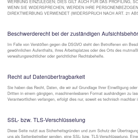
E-Mail:
markus.germann@fussball-siegsdorf.de
Verantwortliche Stelle ist die natürliche oder juristische
personenbezogenen Daten (z. B. Namen, E-Mail-Adressen o
Widerruf Ihrer Einwilligung zur Datenvera
Viele Datenverarbeitungsvorgänge sind nur mit Ihrer ausdrüc
Die Rechtmäßigkeit der bis zum Widerruf erfolgten Datenve
Widerspruchsrecht gegen die Datenerhebu
DSGVO)
WENN DIE DATENVERARBEITUNG AUF GRUNDLAGE VON
RECHT, AUS GRÜNDEN, DIE SICH AUS IHRER BESO