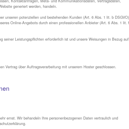
n
istisch ausgewertet werden. Das geschieht vor allem mit soge
nden Sie in der folgenden Datenschutzerklärung.
etworks (CDN)
tet (Hoster). Die personenbezogenen Daten, die auf dieser Web
h v. a. um IP-Adressen, Kontaktanfragen, Meta- und Kommunika
 die über eine Website generiert werden, handeln.
rfüllung gegenüber unseren potenziellen und bestehenden Kund
Bereitstellung unseres Online-Angebots durch einen professionell