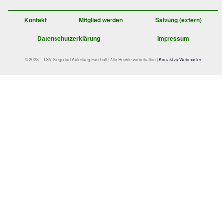
Quelle Logo: Patrick Petzka
Kontakt
Mitglied werden
Satzung
Datenschutzerklärung
Impre
© 2023 – TSV Siegsdorf Abteilung Fussball | Alle Rechte vorbehalten |
Kontakt 