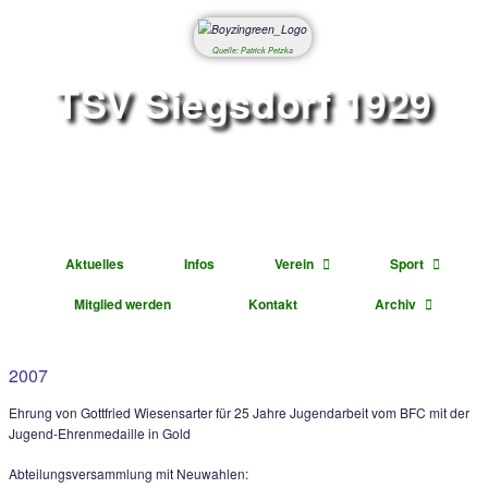
Quelle: Patrick Petzka
TSV Siegsdorf 1
Abteilung Fußbal
Aktuelles
Infos
Verein
Mitglied werden
Kontakt
Ar
2007