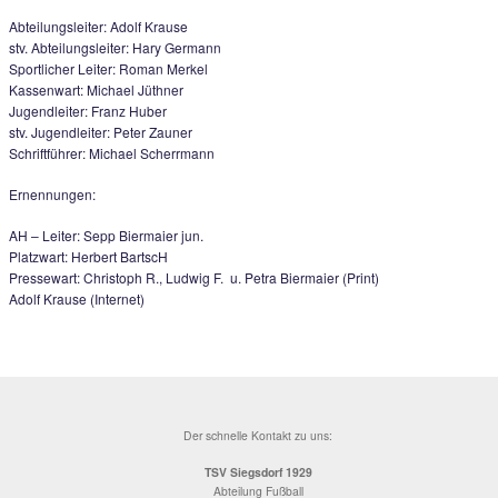
Ehrung von Gottfried Wiesensarter für 25 Jahre Jugendarbeit vo
Jugend-Ehrenmedaille in Gold
Abteilungsversammlung mit Neuwahlen:
Abteilungsleiter: Adolf Krause
stv. Abteilungsleiter: Hary Germann
Sportlicher Leiter: Roman Merkel
Kassenwart: Michael Jüthner
Jugendleiter: Franz Huber
stv. Jugendleiter: Peter Zauner
Schriftführer: Michael Scherrmann
Ernennungen:
AH – Leiter: Sepp Biermaier jun.
Platzwart: Herbert BartscH
Pressewart: Christoph R., Ludwig F. u. Petra Biermaier (Print)
Adolf Krause (Internet)