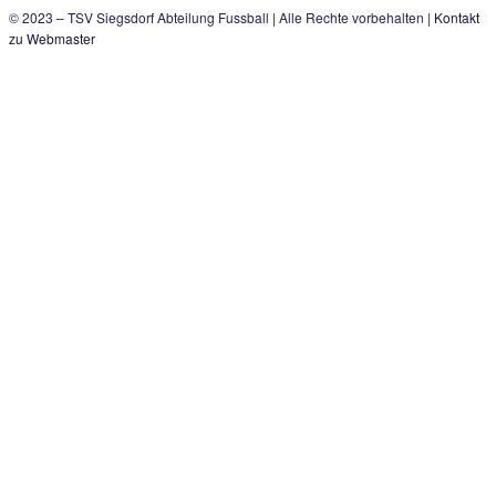
Quelle Logo: Patrick Petzka
Kontakt
Mitglied werden
Satzung
Datenschutzerklärung
Impres
© 2023 – TSV Siegsdorf Abteilung Fussball | Alle Rechte vorbeh
zu Webmaster