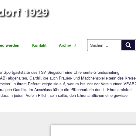
iegsdorf 1929
ung Fußball
Mitglied werden
Kontakt
Archiv
Gardill hat in der Sportgaststätte des TSV Siegsdorf eine Eh
beauftragte (VEAB) abgehalten. Gardill, die auch Frauen- und 
euen Vereinsmitarbeiter. In ihrem Referat zeigte sie auf, waru
nkt der Ausführungen Gardills. Im Anschluss führte die Pittenh
 und Ehren“, dass in jedem Verein Pflicht sein sollte, den E