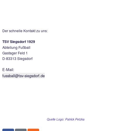
Einen großen Dank für diese gelungene Veranstaltung gebüh
dem Trainerteam um deren „Chef“ Markus Koch. Auf Grund 
riesigen Zulaufs mussten sogar kurzfristig drei Siegsdorfer 
als Coaches aushelfen. Ein herzliches Dankeschön hier a
Samuel, Huber Tobias und dem „Praktikanten“ Reiter Sebast
großes Kompliment auch an unsere Sportheimwirtin Renate 
die es wieder einmal geschafft hat, 81 Kinder mit ihrem Ess
verwöhnen. Auch den Müttern die beim Versorgen der Kinde
mitgeholfen haben gebührt natürlich ein herzliches Vergeltsg
HAUPTSPONSOR: