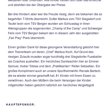
mit dem Ball technisch und taktisch umgehen. Das Anschau
Lehrvideos und ein Quiz rundeten das Programm im Camp 
Teilnehmern wurde die gesamte Spielausrüstung gestellt. D
beinhaltete einen Trainingsanzug, einen kompletten Trikotsa
Ball sowie eine Trinkflasche. Einen der Höhepunkte bildete 
League, bei der insgesamt 16 Mannschaften um den Titel k
Bei der abschließenden Siegerehrung bekam fast jedes Kin
einen Preis überreicht. Sei es nun ein Miniball, Schienbeins
Medaillen oder Urkunden. Alle Kinder freuten sich über das 
und strahlten bei der Übergabe der Preise.
Bei drei Kindern aber war die Freude riesig, denn sie beka
begehrten T-Shirts überreicht. Dufter Markus vom TSV Siegs
Teufel levin vom TSV Bergen wurden am Schlusstag in ihre
Altersgruppen die sogenannten „Champ of the Camp“ und 
Felix vom TSV Bergen bekam den in diesem Jahr den ausg
„Fair Play“ Preis überreicht.