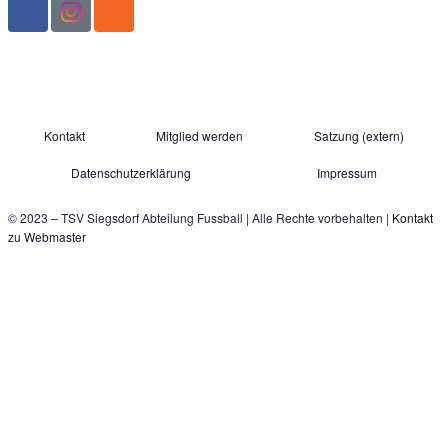
Der schnelle Kontakt zu uns:
TSV Siegsdorf 1929
Abteilung Fußball
Gastager Feld 1
D-83313 Siegsdorf
E-Mail:
fussball@tsv-siegsdorf.de
Quelle Logo: Patrick Petzka