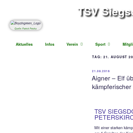
TSV S
Abteil
Quelle: Patrick Petzka
Aktuelles
Infos
Verein
Sport
TAG:
2
21.08.20
Aigne
kämp