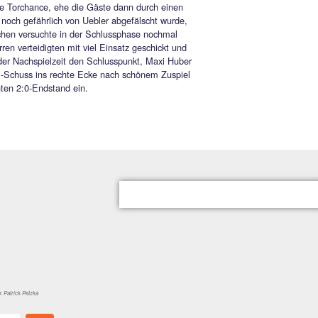
einen Mader-Schuss vom linken Sechzehnereck auszeichnen,
r Gegenseite übertrumpfte ihn anschliessend TSV-Schlussmann
 König gleich mit zwei Glanztaten gegen Hichem Mahroug, der
vor König scheitert (37.), sowie auch gegen einen direkten
oss von Anton Urbauer (39.). So blieb es bei der knappen, aber
unverdienten Halbzeitführung der Heimelf.
rtie wurde in Durchgang zwei nun etwas umkämpfter, es
kelte sich ein zerfahrenes Spiel auf Augenhöhe, bis zur
ute ohne jegliche Torchance, ehe die Gäste dann durch einen
Fernschuss, der noch gefährlich von Uebler abgefälscht wurde,
teten. Peterskirchen versuchte in der Schlussphase nochmal
doch die Hausherren verteidigten mit viel Einsatz geschickt und
 schliesslich in der Nachspielzeit den Schlusspunkt, Maxi Hube
 mit seinem 16m-Schuss ins rechte Ecke nach schönem Zuspiel
rm zum verdienten 2:0-Endstand ein.