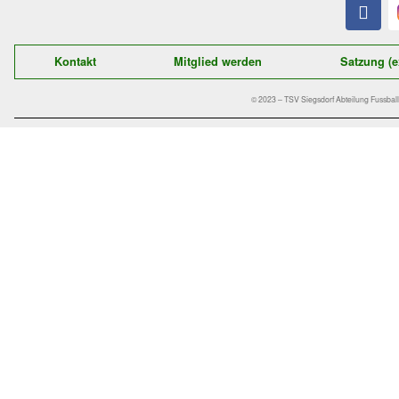
Der schnelle Kontakt zu uns:
TSV Siegsdorf 1929
Abteilung Fußball
Gastager Feld 1
D-83313 Siegsdorf
E-Mail:
fussball@tsv-siegsdorf.de
Kontakt
Mitglied werden