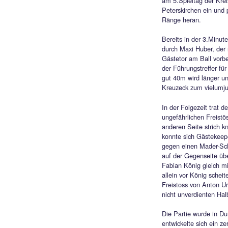
TSV
PET
Mit ei
am 5.S
Peters
Ränge 
Bereit
durch M
Gästet
der Fü
gut 40m
Kreuze
In der 
ungefä
andere
konnte