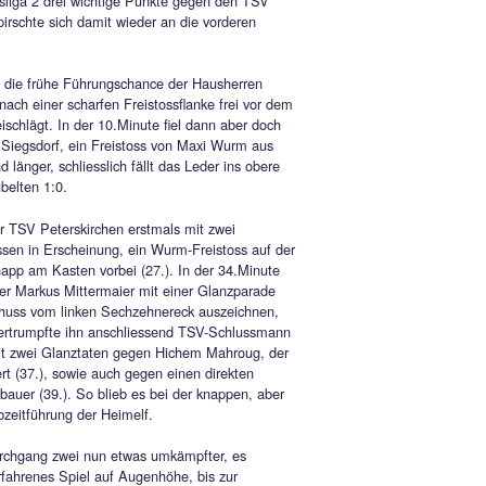
 SIEGSDORF BEZWINGT TSV
ERSKIRCHEN | 2:0
ner starken kämpferischen Leistung heimste der TSV Siegsdorf
pieltag der Kreisliga 2 drei wichtige Punkte gegen den TSV
kirchen ein und pirschte sich damit wieder an die vorderen
heran.
s in der 3.Minute die frühe Führungschance der Hausherren
axi Huber, der nach einer scharfen Freistossflanke frei vor de
or am Ball vorbeischlägt. In der 10.Minute fiel dann aber doch
hrungstreffer für Siegsdorf, ein Freistoss von Maxi Wurm aus
 wird länger und länger, schliesslich fällt das Leder ins obere
ck zum vielumjubelten 1:0.
Folgezeit trat der TSV Peterskirchen erstmals mit zwei
hrlichen Freistössen in Erscheinung, ein Wurm-Freistoss auf de
n Seite strich knapp am Kasten vorbei (27.). In der 34.Minute
 sich Gästekeeper Markus Mittermaier mit einer Glanzparade