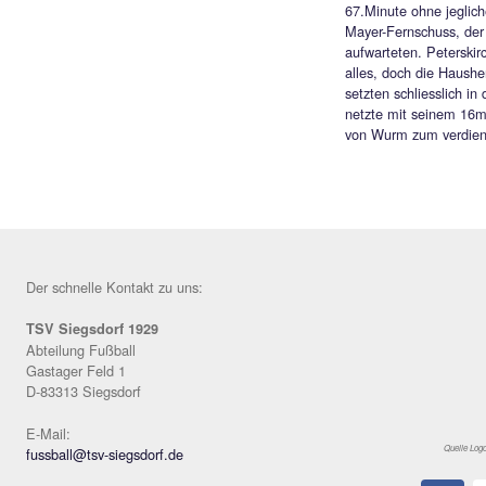
gegen 
auf de
Fabian
allein 
Freist
nicht 
Die Pa
entwic
67.Min
Mayer-
aufwar
alles, 
setzten
netzte
von Wu