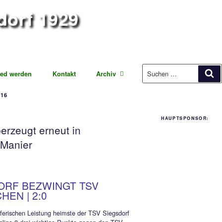
iegsdorf 1929
ung Fußball
Mitglied werden
Kontakt
Archiv
1. AUGUST 2016
16
r – Elf überzeugt erneut in
ferischer Manier