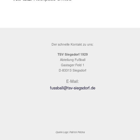
Die Ergebnisse im Überblick:
Gemeindemeister
: Volksbank Raiffeisenba
2.Platz
: Roadrunners2
3.Platz
: Glassl Bikes
4.Platz
: Chiemsee Moskitos
5.Platz
: Benjamin Bierchen
6.Platz
: Freistaat Eisenärzt
7.Platz
: Edelweiss