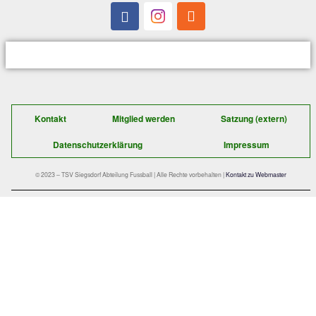
8.Platz
: Staudenstodl
9.Platz
: Holzen + Bolzen Hufschlag
10.Platz
: Roadrunners1
11.Platz
: Rock`n Agnes
12.Platz
: FC Zwoaraheisl
13.Platz
: Adelholzener1
14.Platz
: Hammerhigh United