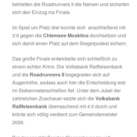
um den Einzug ins Viertelfinale, während die
Teams die Plätze 9 bis 16 im Siebenmeters
ausspielten. Sämtliche Begegnungen verliefen
verletzungsfrei und in einer ausgesprochen
freundschaftlichen Atmosphäre.
In den Viertelfinalspielen setzten sich schließ
Volksbank Raiffeisenbank, die Chiemsee Mo
die Roadrunners II sowie der Titelverteidiger
Bikes durch und zogen ins Halbfinale ein.
Dort sorgte die Volksbank Raiffeisenbank für
nächste Überraschung und besiegte die Ch
Moskitos souverän mit 2:0. Im zweiten Halbfi