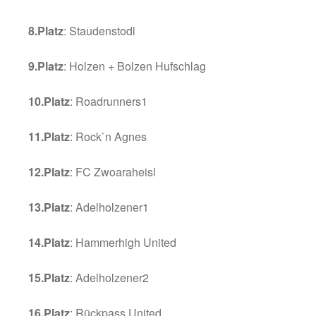
Mit DJ-Musik, bester Stimmung und vielen
gemeinsamen Gesprächen klang der Turniert
tief in die Nacht aus. Die Organisatoren zoge
durchweg positives Fazit und bedankten sich 
Helferinnen und Helfern, der Gemeinde Siegs
dem Hofbräuhaus Traunstein, iDM Energies
sowie allen weiteren Sponsoren und Unterstü
Eines steht bereits jetzt fest: Die Vorfreude au
Siegsdorfer Fußball-Gemeindemeisterschaft
kommenden Jahr ist schon wieder groß.