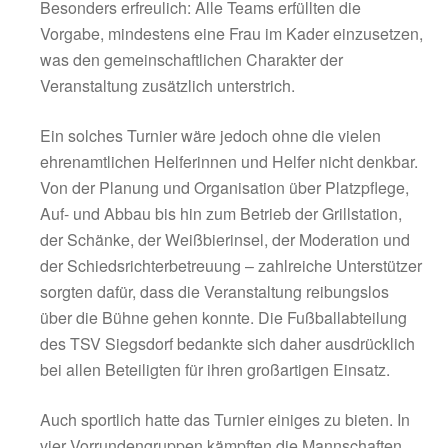
und gute Laune. Am Ende eines rundum ge
Turniertages durfte sich die Mannschaft der 
Raiffeisenbank überraschend über den Titel
Gemeindemeisters 2026 freuen.
Bereits Wochen vor dem Turnier war das
Teilnehmerfeld mit insgesamt 16 Mannschaft
vollständig besetzt. Die Mischung aus Betrie
Vereinen und Freizeitmannschaften sorgte er
spannende Begegnungen und beste Unterha
Besonders erfreulich: Alle Teams erfüllten di
Vorgabe, mindestens eine Frau im Kader ein
was den gemeinschaftlichen Charakter der
Veranstaltung zusätzlich unterstrich.