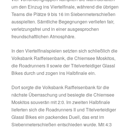
Ein solches Turnier wäre jedoch ohne die vi
ehrenamtlichen Helferinnen und Helfer nicht
Von der Planung und Organisation über Platz
Auf- und Abbau bis hin zum Betrieb der Grills
der Schänke, der Weißbierinsel, der Moderat
der Schiedsrichterbetreuung – zahlreiche Unt
sorgten dafür, dass die Veranstaltung reibun
über die Bühne gehen konnte. Die Fußballab
des TSV Siegsdorf bedankte sich daher ausd
bei allen Beteiligten für ihren großartigen Ein
Auch sportlich hatte das Turnier einiges zu bi
vier Vorrundengruppen kämpften die Mannsc