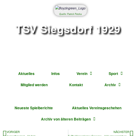
Quelle: Patrick Petzka
TSV Siegsdorf 1
Abteilung Fußbal
Aktuelles
Infos
Verein
Mitglied werden
Kontakt
Ar
Neueste Spielberichte
Aktuelles Vereinsge