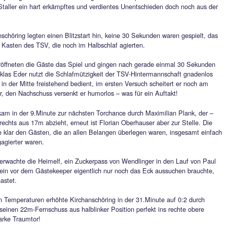
kenschlag in der Nachspielzeit kostet
en Kirchanschöring 2
ßerst bitteres Ende nahm das Heimspiel des TSV Siegsdorf 2 i
ertretung des Bayernligisten SV Kirchanschöring. In der Nach
ainer Christian Staller ein hart erkämpftes und verdientes Une
geben.
ste aus Kirchanschöring legten einen Blitzstart hin, keine 30 
lte es bereits im Kasten des TSV, die noch im Halbschlaf agiert
nem Blitzstart eröffneten die Gäste das Spiel und gingen nac
1 in Führung, Niklas Eder nutzt die Schlafmützigkeit der TSV-
ird nach Flanke in der Mitte freistehend bedient, im ersten Ver
 von Oberhauser, den Nachschuss versenkt er humorlos – was fü
K legte nach, kam in der 9.Minute zur nächsten Torchance dur
 blank – auf halbrechts aus 17m abzieht, erneut ist Florian Ober
gsphase gehörte klar den Gästen, die an allen Belangen überl