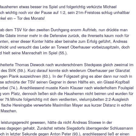
er, reifer und engagierter waren.
n der 24.Minute erwachte die Heimelf, ein Zuckerpass von Wend
nn, der sich allein vor dem Gästekeeper eigentlich nur noch 
r verzieht überhastet.
ochsommerlichen Temperaturen erhöhte Kirchanschöring in der 
s Stoewe, der seinen 22m-Fernschuss aus halblinker Position p
ck zirkelte – Marke Traumtor!
erst kamen die Hausherren etwas besser ins Spiel und folgerich
ser psychologisch wichtig noch vor der Pause auf 1:2, sein 21
hten oberen Winkel ein – Tor des Monats!
nschlusstreffer gab dem TSV für den zweiten Durchgang enorm 
el Engagement die Gäste immer mehr in die Defensive zurück, d
tung sorgen konnten, einer dieser Konter hätte aber beinahe z
 wird steil geschickt und versucht das Leder an Torwart Oberh
 blieb Sieger und hielt seine Mannschaft im Spiel (55.).