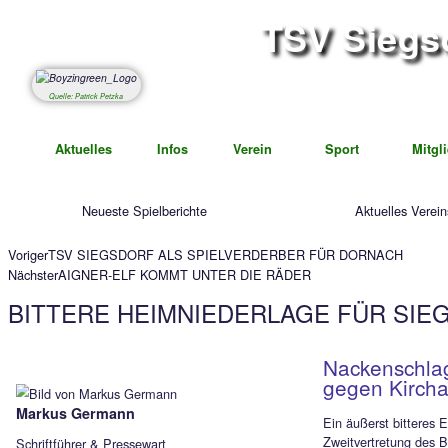
TSV S
Abteil
Quelle: Patrick Petzka
Aktuelles
Infos
Verein
Spor
Neueste Spielberichte
Voriger
TSV SIEGSDORF ALS SPIELVERDERBER FÜR D
Nächster
AIGNER-ELF KOMMT UNTER DIE RÄDER
BITTERE HEIMNIEDERLAGE F