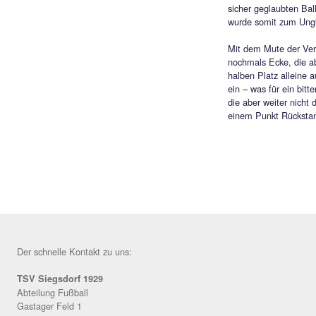
Auf d
Absch
im Ein
eine R
aus 8m
mit Ge
ihre B
belohn
Torjäg
Das R
Nachs
Floria
sicher
wurde
Mit de
nochma