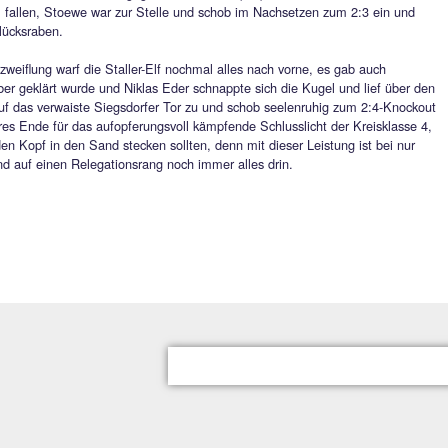
er Gegenseite scheiterte Thomas Diewock nach wunderschönem
luss am Keeper des SVK (59.). Kurz darauf konnte sich wiede
s-gegen-Eins gegen Plank auszeichnen (63.). In der Folgezeit 
ichtung, zeitweise schnürte der TSV seinen Gegner in deren Häl
 strich knapp vorbei (74.). Anschliessend musste Kevin Klaus
lb-Rot frühzeitig vom Platz, dennoch ließen sich die Hausherre
emühungen in der 79.Minute folgerichtig mit dem verdienten, v
t. Eine scharfe, flache Hereingabe verwertete Maximilian Mayer
er-Manier in die Maschen.
emis wäre auch leistungsgerecht gewesen, hätte da nicht Andr
pielzeit noch etwas dagegen gehabt. Zunächst rettete Siegsdo
n Oberhauser noch in letzter Sekunde gegen Anton Peter (93.),
 geglaubten Ball fallen, Stoewe war zur Stelle und schob im N
 somit zum Unglücksraben.
m Mute der Verzweiflung warf die Staller-Elf nochmal alles na
ls Ecke, die aber geklärt wurde und Niklas Eder schnappte sic