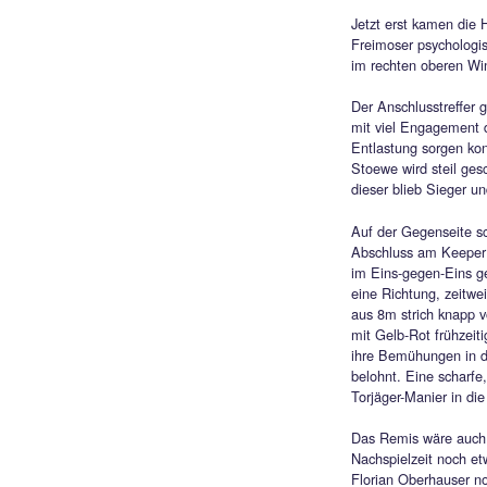
frisch
Erst i
Wittma
doch e
Bei h
Andrea
Kreuze
Jetzt 
Freimo
im rec
Der A
mit vi
Entlas
Stoewe
dieser