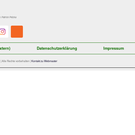
 Platz alleine auf das verwaiste Siegsdorfer Tor zu und schob
was für ein bitteres Ende für das aufopferungsvoll kämpfende Sc
er weiter nicht den Kopf in den Sand stecken sollten, denn mit d
 Punkt Rückstand auf einen Relegationsrang noch immer alles d