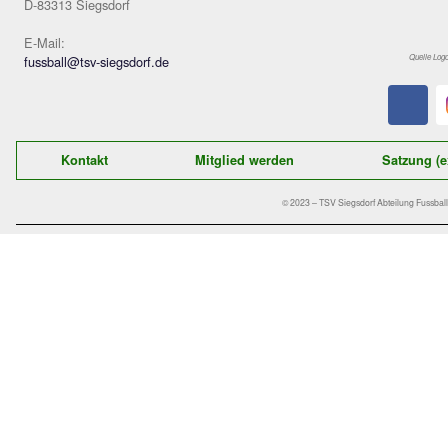
halben
ein – 
die ab
einem
Der schnelle Kontakt zu uns:
TSV Siegsdorf 1929
Abteilung Fußball
Gastager Feld 1