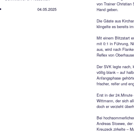
Nac
geg
Markus Germann
Ein äu
Zweitv
Schriftführer & Pressewart
von Tr
04.05.2025
Hand 
Die Gä
klinge
Mit ei
mit 0:
aus, w
Reflex
Der SV
völlig
Anfan