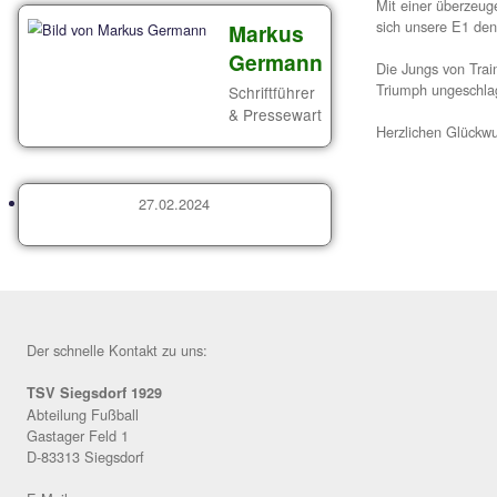
To
Mit
sic
Markus
Germann
Die
Tri
Schriftführer
& Pressewart
Her
27.02.2024