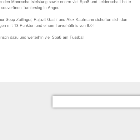
ller Erfolg mit souveräner Leistung
 einer überzeugenden Mannschaftsleistung sowie enorm viel Sp
h unsere E1 den souveränen Turniersieg in Anger.
 Jungs von Trainer Sepp Zeilinger, Pajazit Gashi und Alex Kau
umph ungeschlagen mit 13 Punkten und einem Torverhältnis vo
zlichen Glückwunsch dazu und weiterhin viel Spaß am Fussball