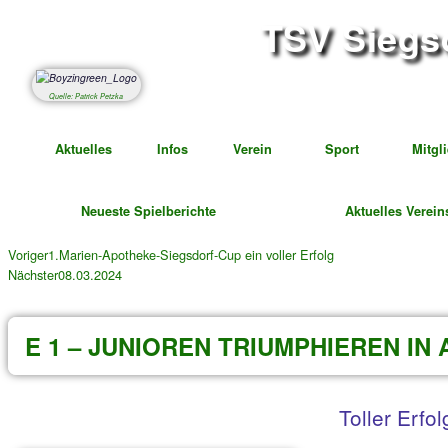
TSV S
Abteil
Quelle: Patrick Petzka
Aktuelles
Infos
Verein
Spor
Neueste Spielberichte
Ak
Voriger
1.Marien-Apotheke-Siegsdorf-Cup ein voller Erfolg
Nächster
08.03.2024
E 1 – JUNIOREN TRIUMPHIE