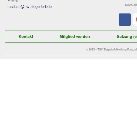
Der schnelle Kontakt zu uns:
TSV Siegsdorf 1929
Abteilung Fußball
Gastager Feld 1
D-83313 Siegsdorf
E-Mail:
fussball@tsv-siegsdorf.de
Kontakt
Mitglied werden
© 2023 – TSV Siegsd