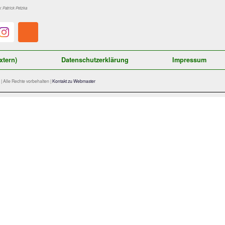
Quelle Logo: Patrick Petzka
Satzung (extern)
Datenschutzerklärung
orf Abteilung Fussball | Alle Rechte vorbehalten |
Kontakt zu Webmaster