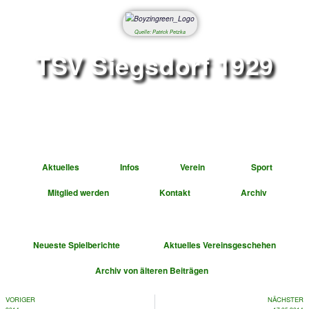
Quelle: Patrick Petzka
TSV Siegsdorf 1
Abteilung Fußbal
Aktuelles
Infos
Verein
Mitglied werden
Kontakt
A
Neueste Spielberichte
Aktuelles Vereinsge