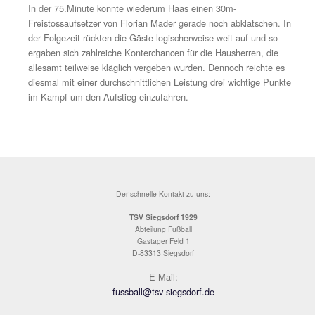
jedoch nicht mehr genügen drücken und verfehlte das To
der 50.Minute konterte der TSV im eigenen Stadion übe
Mayer, der wiederum Michi Huber schön in die Gasse sc
Huber behielt die Übersicht und passte quer zum heran
Florian Mader, dessen gezirkelter Schuss vom 16er fisc
Gästekeeper Michael Haas per Glanztat noch aus dem 
Winkel. Der Tabellenführer wirkte nun deutlich frischer 
aggressiver, agierte mit wesentlich mehr Tempo und era
sich immer mehr die Kontrolle über das Spiel.
In der 60.Minute streifte ein satter 18m-Knaller von And
Frauendienst nur Zentimeter über die Querlatte. Die einz
nennenswerte Chance der Gäste in Durchgang zwei ents
Fabian König im Tor der Siegsdorfer, als ein gefährliche
Freistoss zentral durch die Mauer durchrutschte (67.). N
Minuten später hätte die Heimelf den Sack zumachen k
sich zunächst Paul Wittmann an der linken Auslinie tec
brillant gegen zwei Abwehrspieler durchtanzte und überl