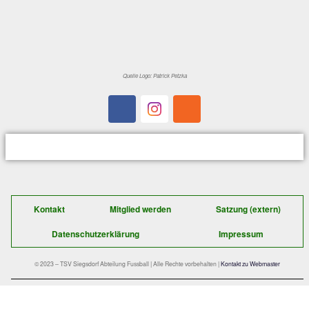
Florian Mader zurückpasste, dessen Flachschuss aus 1
unplatziert von Haas abgewehrt wurde. Bei der anschli
Ecke scheiterte Waldherr per Kopfball aus 12m knapp.
In der 75.Minute konnte wiederum Haas einen 30m-
Freistossaufsetzer von Florian Mader gerade noch abkla
der Folgezeit rückten die Gäste logischerweise weit auf
ergaben sich zahlreiche Konterchancen für die Hausherr
allesamt teilweise kläglich vergeben wurden. Dennoch r
diesmal mit einer durchschnittlichen Leistung drei wicht
im Kampf um den Aufstieg einzufahren.