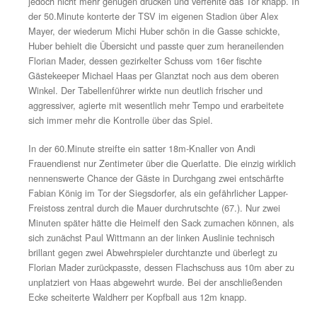
langer Befreiungsschlag von Torhüter Haas landete weit
aufgerückten Abwehrreihe des TSV, Michael Schauer sp
sogleich mit dem Ball auf und davon, passte blitzschnell
Mitte zum sträflich alleingelassenen und einschussberei
Pallauf, doch ehe dieser sich das Ecke nur noch auszu
brauchte, grätschte Lexi Uebler mit vollem Tempo dazw
klärte in allerletzter Sekunde.
Ein sehenswerten Drehvolleyschuss von Fridolfings stä
Josef Pallauf vom rechten Sechzehnereck (38.) streifte
knapp am Gehäuse vorbei, wie auf der Gegenseite ein 
nach Ecke von Christoph Treitl (41.). Es blieb aber bei
1:0-Halbzeitführung des TSV Siegsdorf, ohne wirklich 
zu können.
Kurz nach Wiederanpfiff eine erneute Ecke der Hausherr
junge Maxi Huber stieg am höchsten, konnte die Kugel 