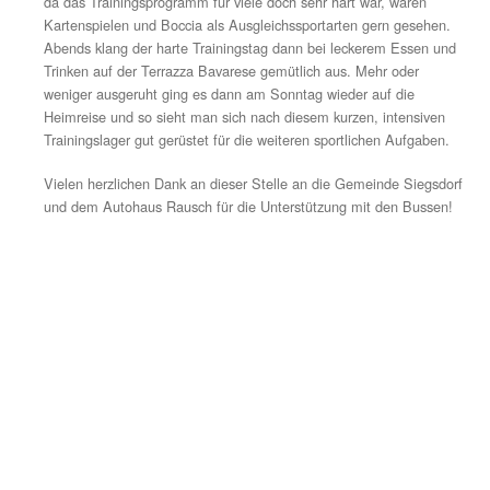
12.07.2020
Ein „Trainingslager“ der besonderen Art hatte wieder ei
AH-ler bei ihrem fast schon traditionellen Ausflug zum 
nach Jesolo. Bei bestem Wetter standen diverse „Strand
sowie einige lange Trink-Ausdauer-Einheiten auf dem 
da das Trainingsprogramm für viele doch sehr hart war,
Kartenspielen und Boccia als Ausgleichssportarten ger
Abends klang der harte Trainingstag dann bei leckerem
Trinken auf der Terrazza Bavarese gemütlich aus. Mehr
weniger ausgeruht ging es dann am Sonntag wieder auf
Heimreise und so sieht man sich nach diesem kurzen, i
Trainingslager gut gerüstet für die weiteren sportlichen
Vielen herzlichen Dank an dieser Stelle an die Gemeind