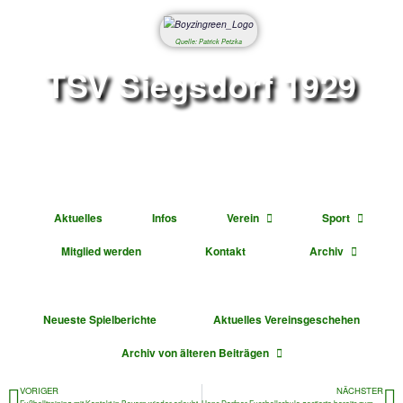
Quelle: Patrick Petzka
TSV Siegsdorf 1
Abteilung Fußbal
Aktuelles
Infos
Verein
Mitglied werden
Kontakt
Ar
Neueste Spielberichte
Aktuelles Vereinsge