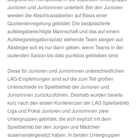
Der Vorstand des Bayerischen Fußball-Verban
(BFV) hat beschlossen, die laufende und aktuel
ausgesetzte Saison 2019/20 bei den
Junioren
abzubrechen. Der BFV-Vorstand folgt damit de
Vorschlag der Lösungs-Arbeitsgruppe (LAG)
Spielbetrieb Liga und Pokal Junioren. Diese ha
aufgrund der Komplexität in die separaten Unt
Junioren und Juniorinnen unterteilt. Bei den Ju
werden die Abschlusstabellen auf Basis einer
Quotientenregelung gebildet: Die bestplatzierte
aufstiegsberechtigte Mannschaft und das auf e
Aufstiegsrelegationsplatz stehende Team steige
Absteiger soll es nur dann geben, wenn Teams 