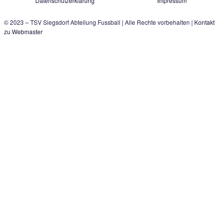
Der schnelle Kontakt zu uns:
TSV Siegsdorf 1929
Abteilung Fußball
Gastager Feld 1
D-83313 Siegsdorf
E-Mail:
fussball@tsv-siegsdorf.de
Quelle Logo: Patrick Petzka