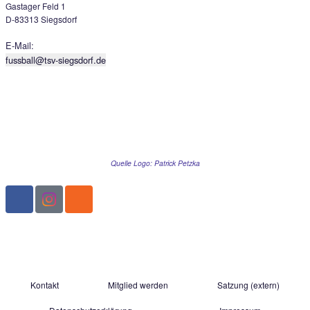
Mannschaften im C- bis F-Juniorenbereich im n
aufstiegsberechtigten Spielbetrieb und damit i
Breitensport aktiv ist. Ein weiterer wichtiger Asp
die gezielte und jahrgangsübergreifend verzah
Talentförderung. Zugleich müssen die uneinhei
Spielklassen- sowie die unterschiedlichen Lige
Strukturen auf Kreis-, Bezirks- und Verbandse
Berücksichtigung finden“, erklärt Verbands-Jug
Florian Weißmann, der seine Expertise in die 
Untergruppe Junioren einbrachte.