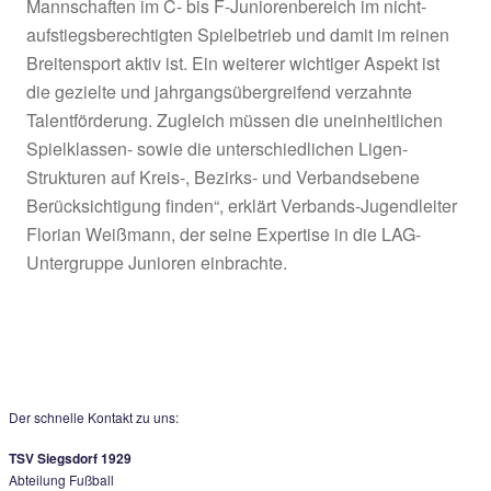
Abbruch bei Junioren: Überraschend nur au
ersten Blick
„Dass wir bei den Junioren zu dem Ergebnis 
die laufende Spielzeit abzubrechen, während b
Erwachsenen und Juniorinnen die Saison zu 
gespielt wird, mag auf den ersten Blick überra
Wer sich allerdings ein bisschen intensiver mi
Junioren-Spielbetrieb in Bayern auseinandersetz
ganz schnell fest, dass wir bei den Junioren üb
vollkommen andere Rahmenbedingungen spre
beispielsweise bei den Herren. Das fängt damit
bei den Junioren über die Hälfte der 14.100