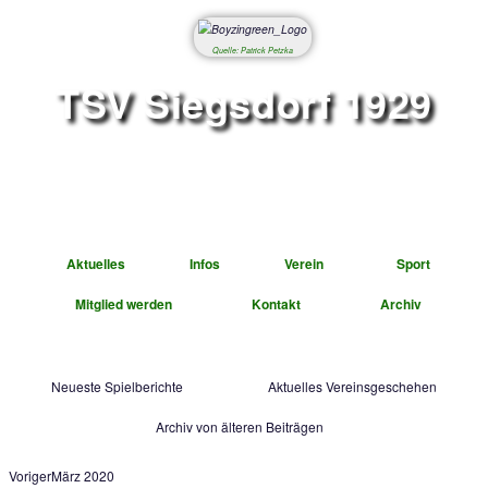
Quelle: Patrick Petzka
TSV Siegsdorf 1
Abteilung Fußbal
Aktuelles
Infos
Verein
Mitglied werden
Kontakt
A
Neueste Spielberichte
Aktuelles Vereinsg