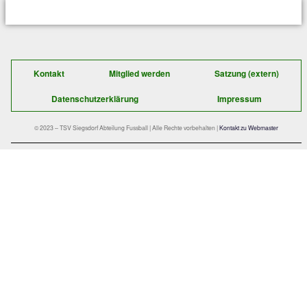
Der schnelle Kontakt zu uns:
TSV Siegsdorf 1929
Abteilung Fußball
Gastager Feld 1
D-83313 Siegsdorf
E-Mail:
fussball@tsv-siegsdorf.de