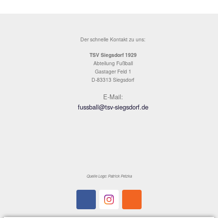
In Durchgang zwei mussten beide Teams de
hochsommerlichen Temperaturen weiter Tribu
es passierte nicht mehr viel, Christian Preiss
verfehlte bei einem der wenigen Konter der
Hausherren das Tor per Volleyschuss knapp (
der 80.Minute gelang aber den Gästen aus
Ruhpolding dann doch noch der glückliche 1
Ausgleich, Jonas Neuhofer wurde steilgesch
chippte das Leder aus halbrechter Position 
herauslaufenden Popp vorbei ins Tor. Am En
es leistungsgerecht 1:1, womit der TSV Sieg
letztlich etwas besser leben kann.