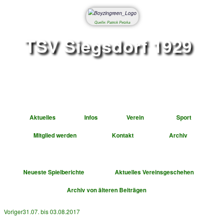
Quelle: Patrick Petzka
TSV Siegsdorf 1
Abteilung Fußbal
Aktuelles
Infos
Verein
Mitglied werden
Kontakt
A
Neueste Spielberichte
Aktuelles Vereinsge