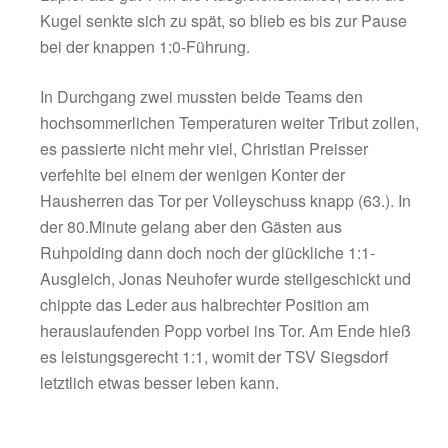
per Volleyschuss hatten, Keeper Popp parier
glänzend (26.). Burak Aydin fand mit seinem
Freistossknaller in Popp aber ebenfalls sein
(29.). In der 33.Minute gingen die Hausherren
tatkräftiger Unterstützung des SVR mit 1:0 in
Xaver Utzinger passte aus unbedrängter Situ
der Aussenlinie zurück zu seinem Keeper, do
auch an diesem vorbei, so kullerte der Ball
schliesslich ins leere Tor – ein nettes Gastg
Kurz vor der Pause hatte Jonas Neuhofer mi
Lupfer aus gut 14m die Ausgleichschance, d
Kugel senkte sich zu spät, so blieb es bis zu
bei der knappen 1:0-Führung.