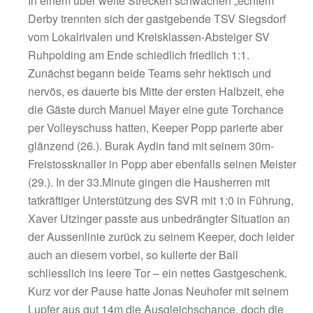
05.08.2017
TSV Siegsdorf 2 -- SV Ruhpolding | 1 : 1.
In einem über weite Strecken schwachen „e
Derby trennten sich der gastgebende TSV Si
vom Lokalrivalen und Kreisklassen-Absteige
Ruhpolding am Ende schiedlich friedlich 1:1.
Zunächst begann beide Teams sehr hektisch
nervös, es dauerte bis Mitte der ersten Halbz
die Gäste durch Manuel Mayer eine gute To