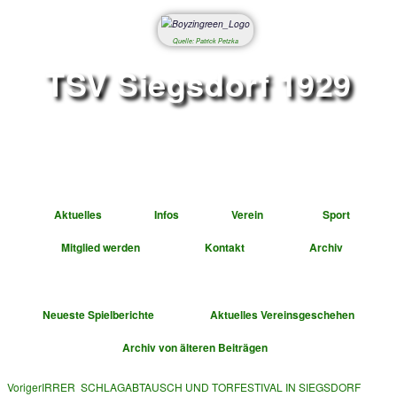
Quelle: Patrick Petzka
TSV Siegsdorf 1
Abteilung Fußbal
Aktuelles
Infos
Verein
Mitglied werden
Kontakt
A
Neueste Spielberichte
Aktuelles Vereinsge