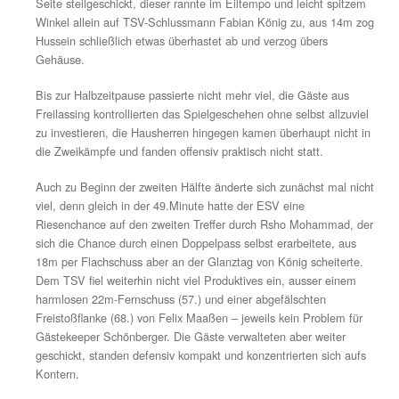
Wittmann, der die Kugel aber nicht richtig trifft. In der 
traten dann auch die Gäste erstmals offensiv in Ersche
prompt hieß es 0:1! Ein schnell ausgeführter Freistoß v
rechten Seite, ein ungehinderter strammer Flankenball i
und Robert Schiller setzte sehenswert zum Flugkopfball
Ball setzte sich per Aufsetzer in den rechten oberen Win
Treffer des Tages!
Ein kleiner Schock für die Huber-Elf, die in der Folgezeit
wirklich ins Spiel zurückfand, es entwickelte sich auf d
Platz eine zwar relativ ausgeglichene, zähe Partie, abe
stets das Gefühl, der ESV hatte alles im Griff. In der 3
wurde Rodi Hussein bei einem blitzartigen Konter über d
Seite steilgeschickt, dieser rannte im Eiltempo und leic
Winkel allein auf TSV-Schlussmann Fabian König zu, 
Hussein schließlich etwas überhastet ab und verzog übe
Gehäuse.