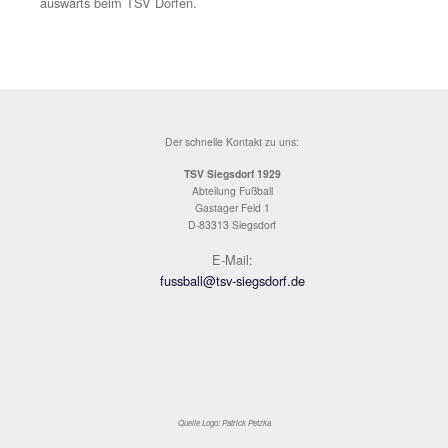
Es läutete bereits die Schlussviertelstunde und die Hau
versuchten es jetzt endlich mit mehr Pressing und Aggre
warfen noch einmal alles nach vorne, aber die knapp 15
Zuschauer hatten über die gesamte Spielzeit nie so rich
Gefühl da passiert noch was. Im Gegenteil, in der 84.M
kommt die Kugel nach einem krassen Abwehrschnitzer zu
der sofort aus 16m abzog, doch erneut in König seinen 
fand.
Die Zeit rann dem TSV so langsam davon, der eingewe
Andi Frauendienst versuchte es in der 87.Minute per
Direktabnahme von der linken Seite aus etwas spitzem 
aber – symptomatisch für die Bemühungen der Heimelf 
wenig Power dahinter. In der Nachspielzeit setzte Paul 
nochmal einen Kopfballaufsetzer nach Flanke knapp üb
nach einem Zufallsprodukt kamm schließlich noch Feli
aus 10m zum Abschluss, doch auch er verzieht klar über