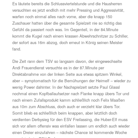
Bis zur Halbzeitpause passierte nicht mehr viel, die Gäs
Freilassing kontrollierten das Spielgeschehen ohne selbst
zu investieren, die Hausherren hingegen kamen überhaup
die Zweikämpfe und fanden offensiv praktisch nicht statt
Auch zu Beginn der zweiten Hälfte änderte sich zunächs
viel, denn gleich in der 49.Minute hatte der ESV eine
Riesenchance auf den zweiten Treffer durch Rsho Moh
sich die Chance durch einen Doppelpass selbst erarbeit
18m per Flachschuss aber an der Glanztag von König sc
Dem TSV fiel weiterhin nicht viel Produktives ein, auss
harmlosen 22m-Fernschuss (57.) und einer abgefälscht
Freistoßflanke (68.) von Felix Maaßen – jeweils kein Pr
Gästekeeper Schönberger. Die Gäste verwalteten aber w
geschickt, standen defensiv kompakt und konzentrierten
Kontern.