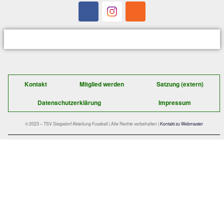
Somit blieb es schließlich beim knappen, aber letztlich 
verdienten Derbysieg für den ESV Freilassing, die Hube
sich vor allem offensiv was einfallen lassen um endlich
einen Dreier einzufahren – nächste Chance ist komme
auswärts beim TSV Dorfen.
Der schnelle Kontakt zu uns:
TSV Siegsdorf 1929
Abteilung Fußball
Gastager Feld 1
D-83313 Siegsdorf
E-Mail: