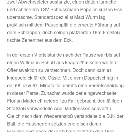
1:0 ab. Nur ein paar Minuten später verzog Rup
seinen 18m-Distanzschuss nur knapp.
In der Folgezeit bemühten sich die kämpferisc
zwar um mehr Spielanteile, agierten aber zu hä
langen Bällen, die letztlich kein großes Problem
Siegsdorfer Hintermannschaft darstellten. So 
bis zur 38. Minute nicht viel, doch da gelang d
durch eine fulminante Einzelleistung von Joha
Maierhofer der 1:1-Ausgleich, nachdem er auf r
zwei Abwehrspieler austanzte, einen dritten tu
und schließlich TSV-Schlussmann Popp im ku
überraschte. Standardspezialist Maxi Wurm lag
praktisch mit dem Pausenpfiff die erneute Führ