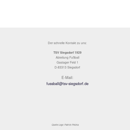
tankte und knallhart aus 13m zum 3:1 abzog – 
regelrechter Schock für die Gäste, die bis zum
Schlußpfiff dann auch nicht mehr viel Gegenw
zeigten.
In der 73. Minute verpasste Florian Mader in der
nach schönem Zuspiel freistehend den vierten T
nachzulegen, dies gelang ihm aber schließlich 
Minute. Michi Huber über links passte zu Paul 
der den Gästekeeper noch umkurvte und quer i
Mitte legte, wo Mader aus 5m nur noch ins leer
einschieben musste.
Somit konnte der TSV Siegsdorf die ersten Pun