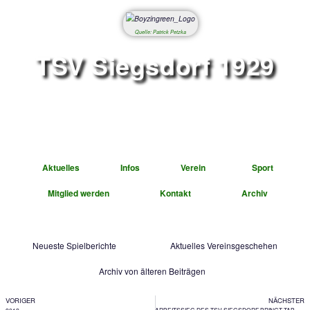
Quelle: Patrick Petzka
TSV Siegsdorf 1
Abteilung Fußbal
Aktuelles
Infos
Verein
Mitglied werden
Kontakt
A
Neueste Spielberichte
Aktuelles Vereinsg