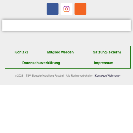
noch jungen Saison einfahren und damit auch
Neucoach Helmut Felber einen gelungenen Auf
bescherte.
Der schnelle Kontakt zu uns:
TSV Siegsdorf 1929
Abteilung Fußball
Gastager Feld 1
D-83313 Siegsdorf
E-Mail: