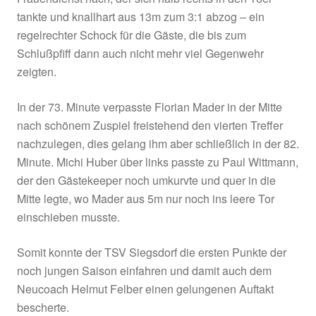
dem Schlappen, doch seinen platzierten 16m-F
fischte Zehentner aus dem Eck.
In der ersten Viertelstunde nach der Pause war 
einen Wittmann-Schuß aus knapp 20m keine w
Offensivaktion zu verzeichnen. Doch dann kam
knüppeldick für die Gäste. Mit einem Doppelsch
der 66. bzw 67. Minute fiel bereits eine Vorent
in dieser Partie. Zunächst wurde der eingewec
Florian Mader elfmeterreif zu Fall gebracht, den
Strafstoß verwandelte Andi Martienssen souve
Gleich nach dem Wiederanstoß vertändelte di
Ball, die Hausherren setzten energisch durch
Frauendienst nach, der sich halb rechts in den 