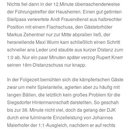
Verdienter 4 : 1 – Heimerfolg gegen DJK Otti
Durch einen auch in dieser Höhe verdienten H
gegen durchaus kämpferisch überzeugende Gä
Otting konnte der TSV Siegsdorf die Auftaktnie
beim starken SC Inzell umgehend wettmachen.
Teams begannen zunächst sehr nervös, Fehlp
Ungenauigkeiten reihten sich aneinander. Fas
Nichts fiel dann in der 12.Minute überraschen
der Führungstreffer der Hausherren. Einen gut 
Steilpass verwertete Andi Frauendienst aus hal
Position mit einem Flachschuss, den Gästetorh
Markus Zehentner nur zur Mitte abprallen ließ, 
heraneilende Maxi Wurm kam schließlich einen 
schneller ans Leder und staubte aus kurzer Di