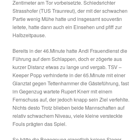
Minuten vor Ende der Partie, als Torhüter St
Popp nach einem Zusammenprall liegenblie
Von Anfang an war es eine äußerst zerfahre
Kreisklassen – Begegnung ohne jeglichen Sp
Torszenen blieben Mangelware. Beiden Tea
konnte man eine gewisse Frühjahrsmüdigkeit
absprechen. Die einzig nennenswerte Chanc
Durchgang eins blieb Grabenstätts Besten K
Klein vorbehalten (22.), der einen Freistoss n
Zentimeter am Tor vorbeisetzte. Schiedsricht
Strasshofer (TUS Traunreut), der mit der sc
Partie wenig Mühe hatte und insgesamt sou
leitete, hatte dann auch ein Einsehen und pfif