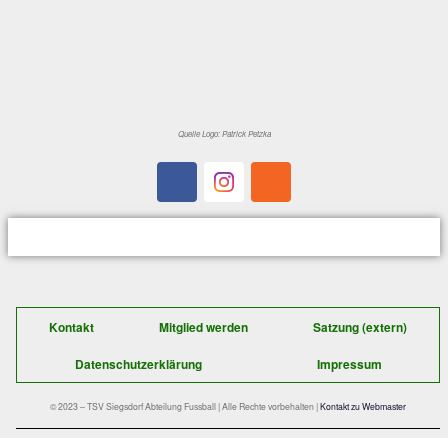
verdient, doch Grabenstätts Klein verdarb mi
Last – Minute – Treffer in der 102.Minute (wi
erwähnt) dem TSV Siegsdorf gründlich die 
so stand die Geiger – Elf nach dem Schlusspf
ein begossener Pudel da und befindet sich d
Niemandsland der Kreisklasse 1.
Der schnelle Kontakt zu uns:
TSV Siegsdorf 1929
Abteilung Fußball