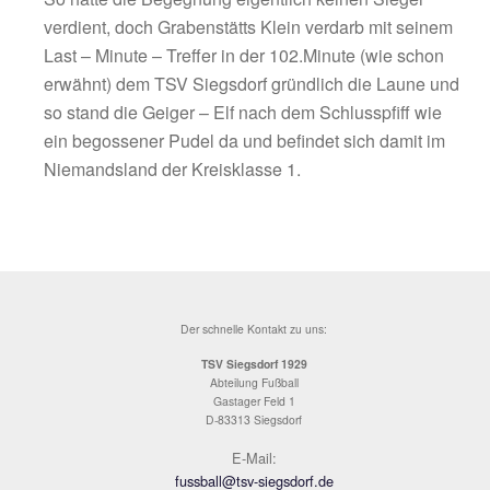
Halbzeitpause.
Bereits in der 46.Minute hatte Andi Frauendie
Führung auf dem Schlappen, doch er zögert
kurzer Distanz etwas zu lange und vergab. 
Keeper Popp verhinderte in der 65.Minute mit
Glanztat gegen Tettenhammer die Gästeführu
im Gegenzug wartete Rupert Knerr mit eine
Fernschuss auf, der jedoch knapp sein Ziel ve
Nichts desto Trotz blieben beide Mannschaft
relativ schwachem Niveau, viele kleine verst
Fouls prägten das Spiel.
So hätte die Begegnung eigentlich keinen Si