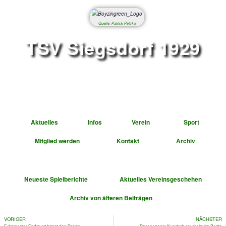
Quelle: Patrick Petzka
TSV Siegsdorf 1
Abteilung Fußbal
Aktuelles
Infos
Verein
Mitglied werden
Kontakt
A
Neueste Spielberichte
Aktuelles Vereinsge