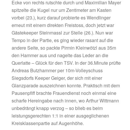
Nutzniesser in Abstauber-Manier aus kurzer 
zur frühen Gästeführung einstocherte. Doch 
Viertelstunde war gespielt, da klingelte es er
Kasten, diesmal auf der Gegenseite.
Standardspezialist Markus Wendling nahm 
zirkelte einen 25m-Freistoss direkt und sehe
rechte Kreuzeck zum vielumjubelten 1:1-Aus
Marke „Tor des Monats“.
Die Heimelf machte nun weiter Druck, eine s
Ecke von rechts rutschte durch und Maximili
spitzelte die Kugel nur um Zentimeter am Ka
vorbei (23.), kurz darauf probierte es Wendli
erneut mit einem direkten Freistoss, doch jetz