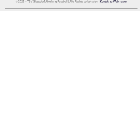
Der schnelle Kontakt zu uns:
TSV Siegsdorf 1929
Abteilung Fußball
Gastager Feld 1
D-83313 Siegsdorf
E-Mail:
fussball@tsv-siegsdorf.de