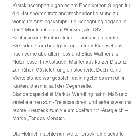
05.10.2024
TSV Siegsdorf 2 und TSV Petting trennen 
In einer über weite Strecken intensiven, eng
Kreisklassenpartie gab es am Ende keinen Si
die Hausherren trotz ansprechender Leistun
wenig im Abstiegskampf! Die Begegnung be
der 7.Minute mit einem Weckruf, als TSV-
Schlussmann Fabian Geiger – ansonsten bes
Siegsdorfer am heutigen Tag – einen Flachs
nach vorne abprallen liess und Elias Wallner