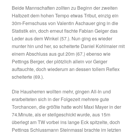
Gästekeeper Steinmassl zur Stelle (26.). Nu
Tempo in der Partie, es ging wieder rasant au
andere Seite, so packte Pirmin Kleinwötzl a
den Hammer aus und nagelte das Leder an d
Querlatte – Glück für den TSV. In der 36.Minu
Andreas Butzhammer per 10m-Volleyschuss
Siegsdorfs Keeper Geiger, der sich mit einer
Glanzparade auszeichnen konnte. Praktisch
Pausenpfiff brachte Frauendienst noch einma
scharfe Hereingabe nach innen, wo Arthur W
unbedrängt knapp verzog – so blieb es beim
leistungsgerechten 1:1 in einer ausgegliche
Kreisklassenpartie auf Augenhöhe.