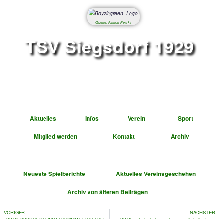
Quelle: Patrick Petzka
TSV Siegsdorf 1
Abteilung Fußbal
Aktuelles
Infos
Verein
Mitglied werden
Kontakt
A
Neueste Spielberichte
Aktuelles Vereinsge