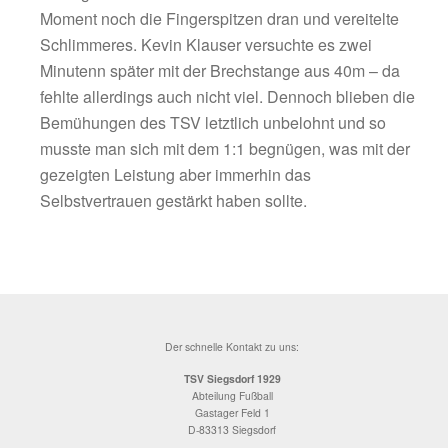
Beide Mannschaften zollten zu Beginn der z
Halbzeit dem hohen Tempo etwas Tribut, einz
30m-Fernschuss von Valentin Aschauer ging 
Statistik ein, doch erneut fischte Fabian Geig
Leder aus dem Winkel (57.). Nun ging es wi
munter hin und her, so scheiterte Daniel Koh
einem Abschluss aus gut 20m (67.) ebenso 
Pettings Berger, der plötzlich allein vor Geige
auftauchte, doch wiederum an dessen tollem
scheiterte (69.).
Die Hausherren wollten mehr, gingen All-In 
erarbeiteten sich in der Folgezeit mehrere gu