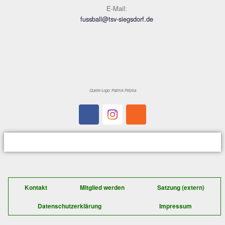
Torchancen, die größte hatte wohl Maxi Maye
74.Minute, als er steilgeschickt wurde, aus 
überlegt am TW vorbei ins lange Eck spitzelt
Pettings Schlussmann Steinmassl brachte im
Moment noch die Fingerspitzen dran und vere
Schlimmeres. Kevin Klauser versuchte es zw
Minutenn später mit der Brechstange aus 40
fehlte allerdings auch nicht viel. Dennoch bl
Bemühungen des TSV letztlich unbelohnt un
musste man sich mit dem 1:1 begnügen, was 
gezeigten Leistung aber immerhin das
Selbstvertrauen gestärkt haben sollte.