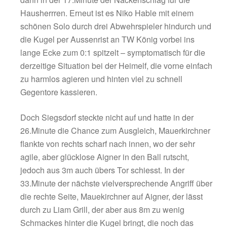
Markus Germann
Schriftführer & Pressewa
05.10.2024
Gäste aus Raubling gewinnen das „6-Pun
Spiel“ mit 3:2
In einer hochdramatischen, engen Bezirkslig
behält der TuS Raubling am Ende glücklich, 
nicht unverdient die Oberhand und vergrößer
den Abstand nach ganz unten. Gerade einma
Sekunden vergingen auf der Uhr, da hätte e