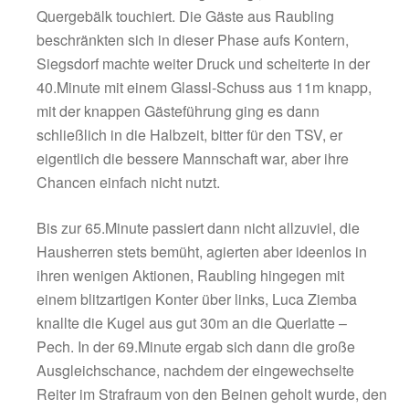
schon geklingelt im Tor der Raublinger, als 
einem katastrophalen Abwehrschnitzer Flori
als Nutzniesser unverhofft allein vor Gästek
Wunderlich auftauchte, doch in leichte Bedr
verschiesst er übers Tor – was für ein Auftakt
Hobmaier-Arena. Weiter gings mit flottem Te
beiden Seiten, so prüfte Felix Schrobenhaus
20m-Fernschuss den Gästeschlussmann, der
sicher hält (7.).
Raubling hielt aber intensiv dagegegen und 
der 14.Minute zu ihrer ersten Großchance du
Hable, der einfach mal aus 22m flach ab- un
verzieht. Doch schon wieder gings in die an