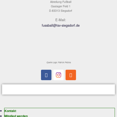
Chancen einfach nicht nutzt.
Bis zur 65.Minute passiert dann nicht allzuvie
Hausherren stets bemüht, agierten aber idee
ihren wenigen Aktionen, Raubling hingegen 
einem blitzartigen Konter über links, Luca Z
knallte die Kugel aus gut 30m an die Querlat
Pech. In der 69.Minute ergab sich dann die 
Ausgleichschance, nachdem der eingewechs
Reiter im Strafraum von den Beinen geholt w
unstrittigen Elfmeter vergab jedoch Fabian Fu
an Keeper Wunderlich scheiterte. Praktisch 
Gegenzug dann der nächste Nackenschlag f
TSV, es gab erneut Elfmeter, Gästekapitän M