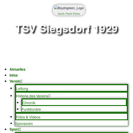
Quelle: Patrick Petzka
TSV Siegsdorf 1
Abteilung Fußbal
Aktuelles
Infos
Verein
Leitung
Historie des Vereins
Chronik