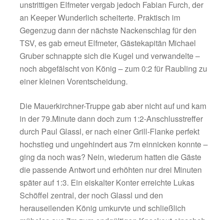
Richtung, Florian Aigner tankte sich auf eng
Raum in den Sechzehner, zieht sofort aus 9m
Wunderlich ist aber zur Stelle. Etwas überr
dann in der 17.Minute der Nackenschlag für 
Hausherrren. Erneut ist es Niko Hable mit e
schönen Solo durch drei Abwehrspieler hind
die Kugel per Aussenrist an TW König vorbei
lange Ecke zum 0:1 spitzelt – symptomatisch 
derzeitige Situation bei der Heimelf, die vorn
zu harmlos agieren und hinten viel zu schnel
Gegentore kassieren.
Doch Siegsdorf steckte nicht auf und hatte in
26.Minute die Chance zum Ausgleich, Mauer