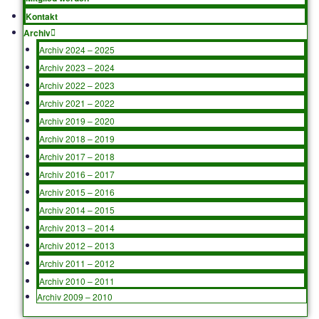
Sport
1. Mannschaft
2. Mannschaft
3. Mannschaft
Junioren
A-Junioren
B-Junioren
C-Junioren
D-Junioren
E-Junioren
F-Junioren
G-Junioren
Schiedsrichter
Senioren (AH)
Mitglied werden