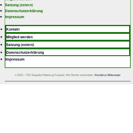
Gruber schnappte sich die Kugel und verwan
noch abgefälscht von König – zum 0:2 für Ra
einer kleinen Vorentscheidung.
Die Mauerkirchner-Truppe gab aber nicht au
in der 79.Minute dann doch zum 1:2-Anschlus
durch Paul Glassl, er nach einer Grill-Flanke 
hochstieg und ungehindert aus 7m einnicken
ging da noch was? Nein, wiederum hatten di
die passende Antwort und erhöhten nur drei
später auf 1:3. Ein eiskalter Konter erreichte
Schöffel zentral, der noch Glassl und den
herauseilenden König umkurvte und schließl