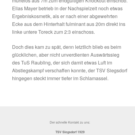
flankte von rechts scharf nach innen, wo der 
agile, aber glücklose Aigner in den Ball rutsc
jedoch aus 3m auch übers Tor schiesst. In de
33.Minute der nächste vielversprechende Ang
die rechte Seite, Mauekirchner auf Aigner, de
durch zu Liam Grill, der aber aus 8m zu weni
Schmackes hinter die Kugel bringt, die noch
Quergebälk touchiert. Die Gäste aus Raubli
beschränkten sich in dieser Phase aufs Kont
Siegsdorf machte weiter Druck und scheiterte
40.Minute mit einem Glassl-Schuss aus 11m
mit der knappen Gästeführung ging es dann
schließlich in die Halbzeit, bitter für den TSV,
eigentlich die bessere Mannschaft war, aber 