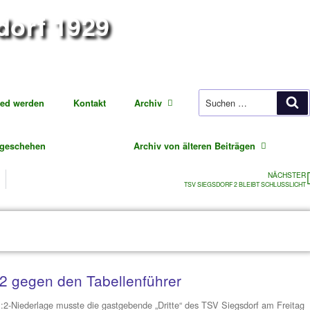
iegsdorf 1929
ung Fußball
Mitglied werden
Kontakt
Archiv
tuelles Vereinsgeschehen
Archiv von ä
R