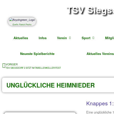
TSV S
Abteil
Quelle: Patrick Petzka
Aktuelles
Infos
Verein
Sport
Neueste Spielberichte
Ak
VORIGER
TSV SIEGSDORF 2 SITZT IM TABELLENKELLER FEST
UNGLÜCKLICHE HEIMNIEDE