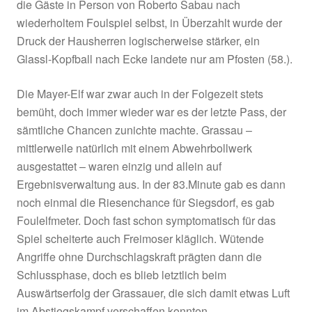
wird noch ein Freimoser-Schuss aus zentraler P
abgeblockt, das wars dann aber auch bis zur Ha
Der ASV Grassau machte es bis dato sehr cleve
Siegsdorf zwar spielerische überlegen, machte
Leben aber immer wieder durch Ungenauigkeit
schwer.
Nach dem Seitenwechsel gab es dann in der 5
die 1000%-ige Chance zum Anschlusstreffer,
Frauendienst setzte sich auf rechts energisch d
sein Querpass vors leere Tor fand zwar im
eingewechselten Geß einen Abnehmer, doch d
schaffte es aus 2m nicht den Ball im Netz
unterzubringen. Nur eine Minute später dezimie