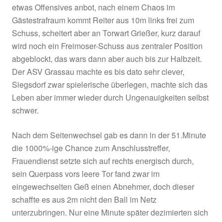
Fussball manchmal sein, Helmut Hain bescherte
Team das 0:1 (17.).
Noch kaum durchgepustet dann der Doppelschl
Grassau, ein schneller Ballverlust des TSV in d
Vorwärtsbewegung, Gäste gehen sofort drauf,
Samardzic wird steilgeschickt und läuft allein 
Holzner zu, bleibt cool und schiebt ins lange 
0:2 ein – ein Schock für die Hausherren !
Es dauerte eine Viertelstunde, ehe der TSV wi
etwas Offensives anbot, nach einem Chaos im
Gästestrafraum kommt Reiter aus 10m links fre
Schuss, scheitert aber an Torwart Grießer, kurz