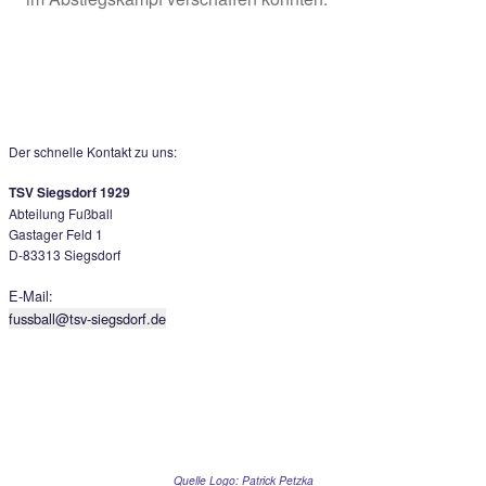
die Gäste in Person von Roberto Sabau nach
wiederholtem Foulspiel selbst, in Überzahlt wu
Druck der Hausherren logischerweise stärker, 
Glassl-Kopfball nach Ecke landete nur am Pfost
Die Mayer-Elf war zwar auch in der Folgezeit st
bemüht, doch immer wieder war es der letzte P
sämtliche Chancen zunichte machte. Grassau 
mittlerweile natürlich mit einem Abwehrbollwer
ausgestattet – waren einzig und allein auf
Ergebnisverwaltung aus. In der 83.Minute gab 
noch einmal die Riesenchance für Siegsdorf, e
Foulelfmeter. Doch fast schon symptomatisch f
Spiel scheiterte auch Freimoser kläglich. Wüte