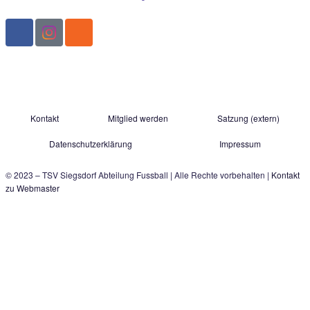
Angriffe ohne Durchschlagskraft prägten dann 
Schlussphase, doch es blieb letztlich beim
Auswärtserfolg der Grassauer, die sich damit e
im Abstiegskampf verschaffen konnten.
Der schnelle Kontakt zu uns:
TSV Siegsdorf 1929
Abteilung Fußball
Gastager Feld 1
D-83313 Siegsdorf