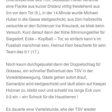
Grassau
Einen bitteren Samstagnachmittag erlebte die 
Garnitur des TSV Siegsdorf in der A-Klasse 2, 
bittere 0:2 gegen den ASV Grassau war unnötig
Kropf und bringt die Mayer-Elf wieder etwas in 
Bredoullie. Die Partie begann mit einer starken
Offensivperiode des TSV, Sebastian Reiter verf
eine Flanke aus kurzer Distanz völlig freistehe
2m vor dem Tor (5.), in der 14.Minute wurde Mi
Huber in die Gasse steilgeschickt, aus 20m hal
versuchte er den Schlenzer ins Kreuzeck, es b
Versuch. Kurz darauf dann der frühe Stimmungsk
Siegsdorf, Ecke – Kopfball – Tor, so einfach ka