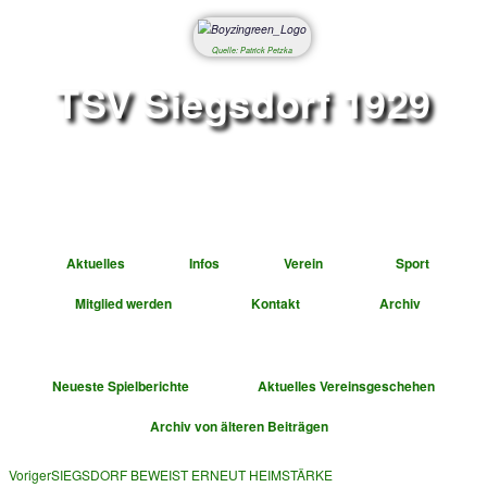
Quelle: Patrick Petzka
TSV Siegsdorf 1
Abteilung Fußbal
Aktuelles
Infos
Verein
Mitglied werden
Kontakt
A
Neueste Spielberichte
Aktuelles Vereinsge