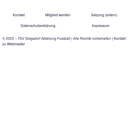
Gastager Feld 1
D-83313 Siegsdorf
E-Mail:
fussball@tsv-siegsdorf.de
Quelle Logo: Patrick Petzka