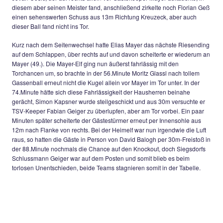
Gleich zu Beginn setzte Bernaus Sturmtank Kapsner einen Ko
kurzer Distanz neben das Tor, im Gegenzu setzte sich Cosic a
schön durch, sein Pass in den Rückraum erreichte den freien 
dessen zentraler Flachschuss wurde jedoch noch zur Ecke ab
(16.). Im weiteren Spielverlauf wurde die Partie immer zerfahr
bisdato war das noch nicht das Gelbe vom Osterei, der einse
Regen tat sein Übriges dazu. In der 31.Minute wartete Cosic 
Lupfer halbrechts aus 17m auf, knapp übers Tor. Ein idealer Z
Führung ergab sich dann praktisch mit dem Halbzeitpfiff, erne
Jovan Cosic, der auf rechts allein vor Gästekeeper Mayer auft
diesem aber seinen Meister fand, anschließend zirkelte noch
einen sehenswerten Schuss aus 13m Richtung Kreuzeck, ab
dieser Ball fand nicht ins Tor.
Kurz nach dem Seitenwechsel hatte Elias Mayer das nächste
auf dem Schlappen, über rechts auf und davon scheiterte er
Mayer (49.). Die Mayer-Elf ging nun äußerst fahrlässig mit de
Torchancen um, so brachte in der 56.Minute Moritz Glassl nac
Gassenball erneut nicht die Kugel allein vor Mayer im Tor unte