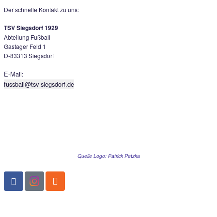
74.Minute hätte sich diese Fahrlässigkeit der Hausherren be
gerächt, Simon Kapsner wurde steilgeschickt und aus 30m ve
TSV-Keeper Fabian Geiger zu überlupfen, aber am Tor vorbei
Minuten später scheiterte der Gästestürmer erneut per Innen
12m nach Flanke von rechts. Bei der Heimelf war nun irgendwi
raus, so hatten die Gäste in Person von David Balogh per 30m
der 88.Minute nochmals die Chance auf den Knockout, doch 
Schlussmann Geiger war auf dem Posten und somit blieb es 
torlosen Unentschieden, beide Teams stagnieren somit in der
Der schnelle Kontakt zu uns:
TSV Siegsdorf 1929
Abteilung Fußball