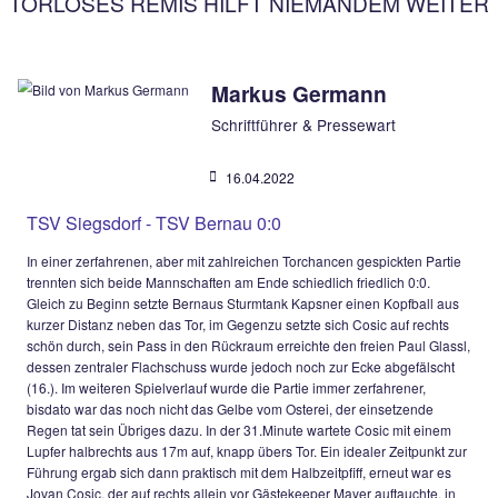
Voriger
WICHTIGER HEIMSIEG DES AUFSTEIGERS
Nächster
BITTERE HEIMPLEITE FÜR TSV SIEGSDORF 2
TORLOSES REMIS HILFT NIEMANDEM
Markus Germann
Schriftführer & Pressewart
16.04.2022
TSV Siegsdorf - TSV Bernau 0:0
In einer zerfahrenen, aber mit zahlreichen Torchancen gespic
trennten sich beide Mannschaften am Ende schiedlich friedlic