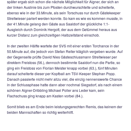
einer erste Großchance nach 7 Minuten. Die Hausherren wu
wachgerüttelt und gingen prompt mit ihrer ersten Torchance i
11.Minute 1:0 in Führung, als eine Kopfballflanke von Walche
Poller erreichte, der souverän aus kurzer Distanz einnickte. In
Folgezeit hätte der TSV bereits frühzeitig durch zahlreiche To
die Vorentscheidung sorgen können, so scheiterte Florian Ai
zunächst per Flachschuss (23.), nur eine Minute später noch
In der 26.Minute vergab Poller eine sogenannte 100%-ige, al
35m das leerstehende Tor nicht treffen konnte, doch weitere 
später ergab sich schon die nächste Möglichkeit für Aigner, de
der linken Auslinie bis zum Pfosten durchwurschtelte und sche
ebenso wie in der 33.Minute, als sein Torschuss nur durch G
Streitwieser pariert werden konnte. So kam es wie es kommen
der 41.Minute gelang den Gäste aus Saaldorf der glückliche 1
Ausgleich durch Dominik Hergott, der aus dem Getümmel he
kurzer Distanz zum gleichzeitigen Halbzeitstand einschob.
In der zweiten Hälfte wartete der SVS mit einer ersten Torcha
50.Minute auf, die jedoch von Stefan Reiter kläglich vergebe