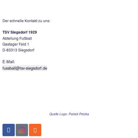
der Gegenseite prüfte David Nies Gästeschlussmann Streitwi
direktem Freistoss (56.), dennoch bestimmte Saaldorf nun die 
ging ein Freistoss von Florian Meister knapp vorbei (63.), fün
darauf scheiterte dieser per Kopfball am TSV-Keeper Stepha
Danach passierte nicht mehr allzu viel, die einzig nennensw
in der Schlussphase hatte dann aber nochmal Siegsdorf, als
schönen Aigner-Dribbling Michael Poller ans Leder kam, sein
Flachschuss ging knapp am Kasten vorbei (84.).
Somit blieb es am Ende beim leistungsgerechten Remis, das
beiden Mannschaften so richtig weiterhilft.
Der schnelle Kontakt zu uns: