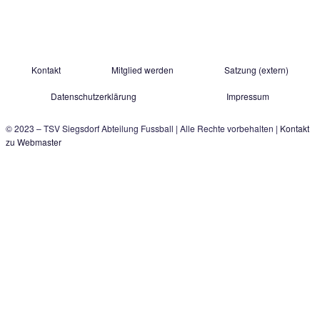
TSV Siegsdorf 1929
Abteilung Fußball
Gastager Feld 1
D-83313 Siegsdorf
E-Mail:
fussball@tsv-siegsdorf.de
Quelle Logo: Patrick Petzka