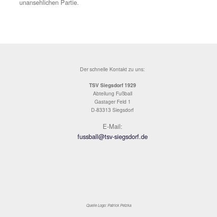
auch weiterhin Mangelware, in der 73.Minute dezimierte
Gäste selbst, nach unnötigem Meckern flog Michael La
der Ampelkarte vom Platz, wer jedoch dachte dies sei je
nochmals die Chance für Siegsdorf was zu reissen, sah 
getäuscht. Auch in Überzahl schafften es die Hausherren
gefährlich vors Gästetor zu kommen, ein harmloser 22m
Fernschuss von Frauendienst neben das Tor war die ein
nennenswerte Offensivaktion. Im Gegenteil, Rimsting ha
Person von Daniel Nemec in der 82.Minute die große C
klar zu machen, allein vor Geiger scheiterte er jedoch klä
der 88.Minute allerdings dann doch der endgültige Knoc
Siegsdorf, ein weiterer Konter schloss diesmal Robert St
zum 0:3 ab. In der Nachspielzeit hatte die Mayer-Elf d
die einzige richtige Torchance durch den eingewechselt
Mayer, der nach einem Erdmann-Freistoß den Abpraller
Gehäuse setzte und somit blieb es beim verdienten 3:0-
Auswärtserfolg für den TSV Rimsting in einer über weit