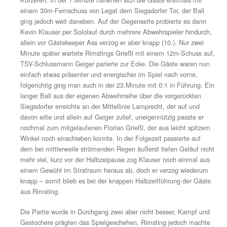
08.05.2022
In einer schwachen A-Klassen-Partie bei extrem tiefen 
schwierigen Platzverhältnissen zog der gastgebende TS
2 gegen den TSV Rimsting letztlich auch verdient mit 0
Kürzeren. In der 7.Minute näherten sich die Gäste erst
einem 30m-Fernschuss von Legat dem Siegsdorfer Tor, 
ging jedoch weit daneben. Auf der Gegenseite probiert
Kevin Klauser per Sololauf durch mehrere Abwehrspiele
allein vor Gästekeeper Ass verzog er aber knapp (10.). 
Minute später wartete Rimstings Grießl mit einem 12m-
TSV-Schlussmann Geiger parierte zur Ecke. Die Gäste
einfach etwas präsenter und energischer im Spiel nach 
folgerichtig ging man auch in der 23.Minute mit 0:1 in 