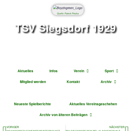
Quelle: Patrick Petzka
TSV Siegsdorf 1
Abteilung Fußbal
Aktuelles
Infos
Verein
Mitglied werden
Kontakt
Ar
Neueste Spielberichte
Aktuelles Vereinsge