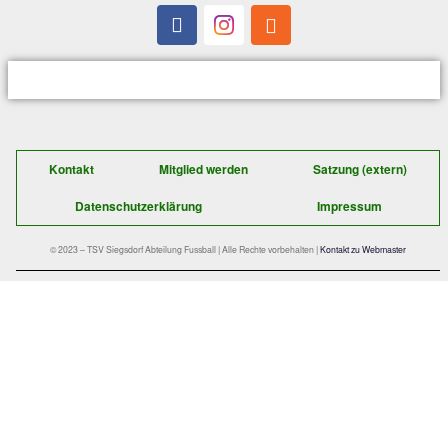
unansehlichen Partie.
Der schnelle Kontakt zu uns:
TSV Siegsdorf 1929
Abteilung Fußball
Gastager Feld 1
D-83313 Siegsdorf
E-Mail:
fussball@tsv-siegsdorf.de