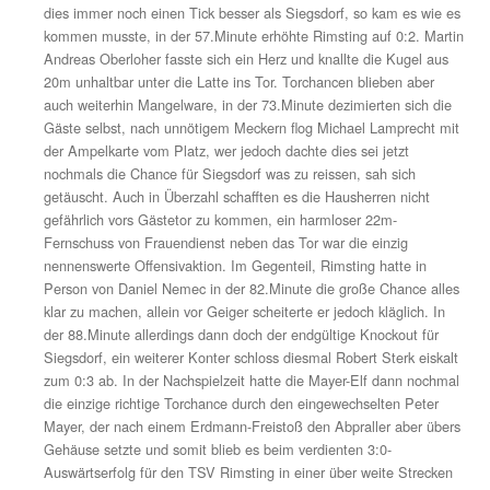
langer Ball aus der eigenen Abwehrreihe über die vorge
Siegsdorfer erreichte an der Mittellinie Lamprecht, der 
davon eilte und allein auf Geiger zulief, uneigennützig p
nochmal zum mitgelaufenen Florian Grießl, der aus leic
Winkel noch einschieben konnte. In der Folgezeit passie
dem bei mittlerweile strömenden Regen äußerst tiefen G
mehr viel, kurz vor der Halbzeipause zog Klauser noch 
einem Gewühl im Strafraum heraus ab, doch er verzog
knapp – somit blieb es bei der knappen Halbzeitführung
aus Rimsting.
Die Partie wurde in Durchgang zwei aber nicht besser,
Gestochere prägten das Spielgeschehen, Rimsting jed
dies immer noch einen Tick besser als Siegsdorf, so ka
kommen musste, in der 57.Minute erhöhte Rimsting auf 
Andreas Oberloher fasste sich ein Herz und knallte die 
20m unhaltbar unter die Latte ins Tor. Torchancen blieb