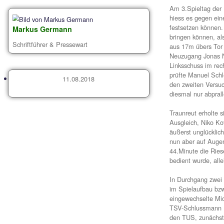
He
Am 
hie
fes
Markus Germann
bri
Schriftführer & Pressewart
aus
Neu
Lin
prü
11.08.2018
den
die
Tra
Aus
äuß