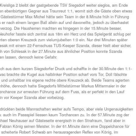
imelf trifft doppelt – holt aber nur ei
3.Spieltag der Kreisliga 2 bleibt der gastgebende TSV Siegsdo
ss es gegen einen ebenbürtigen Gegner aus Traunreut 1:1, wom
tsetzen können. Gästestürmer Max Michel hätte sein Team in d
ngen können, als er nach einem langen Ball allein auf und davo
 17m übers Tor verzog. Die Hausherren machten es hingegen in
zugang Jonas Neuhofer fasste sich zentral aus 18m ein Herz u
ksschuss im rechten oberen Kreuzeck zum vielumjubelten 1:0 ei
fte Manuel Schlesak mit einem 22-Fernschuss TUS-Keeper Szand
 zweiten Versuch von Schlesak in der 27.Minute aus ähnlicher
smal nur abprallen lassen, dennoch keine Gefahr.
unreut erholte sich aus dem kurzen Siegsdorfer Druck und schaf
gleich, Niko Kovac brachte die Kugel aus halblinker Position sch
erst unglücklich und unhaltbar ins eigene rechte obere Kreuze