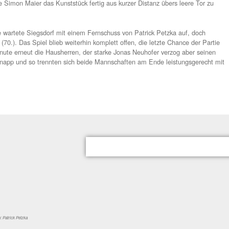
 aber auf Augenhöhe, dennoch hatte Siegsdorfs Mittelstürmer 
Minute die Riesenchance zur erneuten Führung auf dem Fuss, al
ient wurde, allein vor Keeper Szanda aber vorbeizog.
Durchgang zwei drückten beide Mannschaften weiter aufs Temp
Spielaufbau bzw. auch im Passspiel liessen kaum Torchancen z
gewechselte Michael Neuhauser auf Gästeseite energisch in de
-Schlussmann Fabian König seinen Meister. In der 61.Minute 
 TUS, zunächst scheiterte Robert Schwab am herausragenden 
hschuss brachte Simon Maier das Kunststück fertig aus kurzer 
iessen.
 der Gegenseite wartete Siegsdorf mit einem Fernschuss von P
nda hielt sicher (70.). Das Spiel blieb weiterhin komplett offen,
ten in der 87.Minute erneut die Hausherren, der starke Jonas 
-Flachschuss knapp und so trennten sich beide Mannschaften 
.