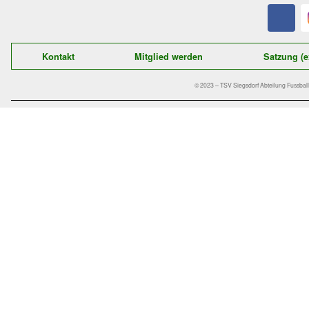
Der schnelle Kontakt zu uns:
TSV Siegsdorf 1929
Abteilung Fußball
Gastager Feld 1
D-83313 Siegsdorf
E-Mail:
fussball@tsv-siegsdorf.de
Kontakt
Mitglied werden