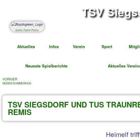
TSV S
Abteil
Quelle: Patrick Petzka
Aktuelles
Infos
Verein
Spor
Neueste Spielberichte
Ak
VORIGER
MÜDER SOMMERKICK
TSV SIEGSDORF UND TUS 
REMIS