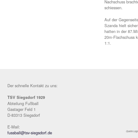
nun
44.
bed
In 
im 
ein
TSV
den
Nac
sch
Auf
Sza
hat
20m
1:1