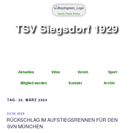
Quelle: Patrick Petzka
TSV Siegsdorf 1
Abteilung Fußbal
Aktuelles
Infos
Verein
Mitglied werden
Kontakt
A
TAG:
23. MÄRZ 2024