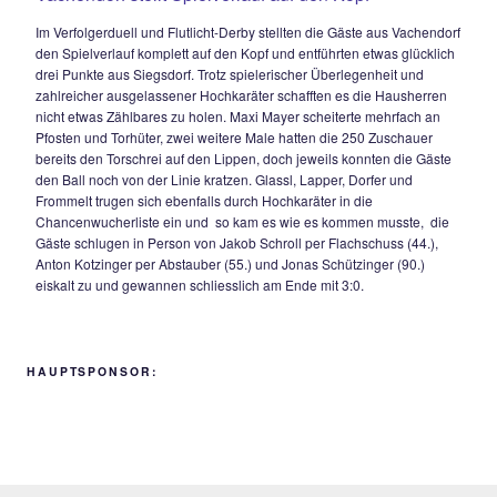
viel, doch in der 62.Minute fiel dann aber doch folgerichtig d
durch Dominik Straßer, der nach einem Querpass im 16er go
steht und souverän aus kurzer Distanz einschieben konnte –
sein 14.Saisontreffer! Nur zwei Minuten später beinahe der
Doppelschlag, Josef Berger kommt völlig freistehend an den
drischt aus 11m völlig überhastet übers Tor.
Die Hausherren hatten auch danach – trotz Einsatz und Kam
allzuviel entgegenzusetzen, so scheiterte Fabian Götzinger 
65.Minute per Distanzschuss knapp, in der 71.Minute fand e
freistehend in TSV-Keeper Geiger seinen Meister, der per
Glanzparade Schlimmeres verhindern konnte. Die Zeit lief
nun allmählich davon, auch die Brechstange konnte nicht me
ausrichten, im Gegenteil, so hielt Geiger nochmal einen 20
von Götzinger (89.), doch in der Nachspielzeit machte Joha
mit dem 0:2 endgültig den Deckel drauf. Ecke – Kopfball – To
einfach kann`s manchmal im Fussball sein. Das war`s dann
schliesslich auch in einer insgesamt eher schwachen Partie
glücklichen, aber auch verdienten Sieger aus Petting.