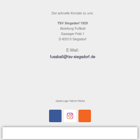
23.03.2024
SC VACHENDORF 2 DARF SICH DERBYSIE
NENNEN
Vachendorf stellt Spielverlauf auf den Kopf
Im Verfolgerduell und Flutlicht-Derby stellten die Gäste aus
den Spielverlauf komplett auf den Kopf und entführten etwas
drei Punkte aus Siegsdorf. Trotz spielerischer Überlegenhei
zahlreicher ausgelassener Hochkaräter schafften es die Ha
nicht etwas Zählbares zu holen. Maxi Mayer scheiterte mehr
Pfosten und Torhüter, zwei weitere Male hatten die 250 Zus
bereits den Torschrei auf den Lippen, doch jeweils konnten 
den Ball noch von der Linie kratzen. Glassl, Lapper, Dorfer 