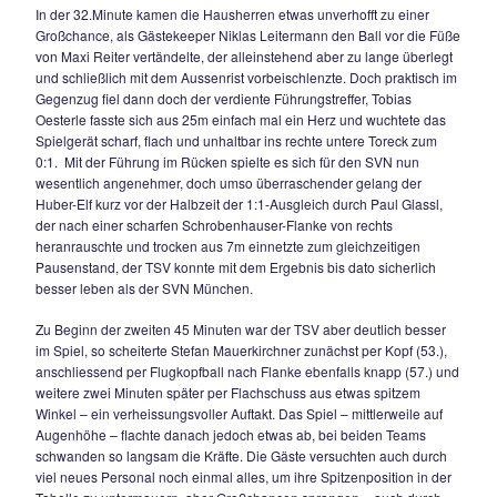
für die Gäste aus dem Nichts heraus die Riesenchance zur 
Ekrem Kardesoglu schnappte sich einen perfekt getimten St
umkurvte noch TSV-Schlussmann König und schob aufs leer
doch Florian Zaunick kommt um die Ecke und kratzt den Bal
der Linie. In der Folgezeit nahmen die Münchner immer meh
in die Hand, agierten lauffreudig und oft auch gedankenschne
spielerische Überlegenheit konnten sie aber heute nicht so 
den Platz bringen, dennoch war es nun wohl nur noch eine 
Zeit für die Gästeführung.
In der 32.Minute kamen die Hausherren etwas unverhofft zu
Großchance, als Gästekeeper Niklas Leitermann den Ball vo
von Maxi Reiter vertändelte, der alleinstehend aber zu lang
und schließlich mit dem Aussenrist vorbeischlenzte. Doch pr
Gegenzug fiel dann doch der verdiente Führungstreffer, Tob
Oesterle fasste sich aus 25m einfach mal ein Herz und wuch
Spielgerät scharf, flach und unhaltbar ins rechte untere Tor
0:1. Mit der Führung im Rücken spielte es sich für den SVN
wesentlich angenehmer, doch umso überraschender gelang