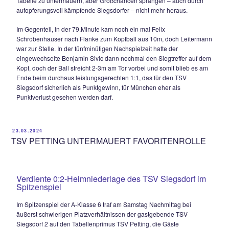
Huber-Elf kurz vor der Halbzeit der 1:1-Ausgleich durch Paul
der nach einer scharfen Schrobenhauser-Flanke von rechts
heranrauschte und trocken aus 7m einnetzte zum gleichzeit
Pausenstand, der TSV konnte mit dem Ergebnis bis dato sic
besser leben als der SVN München.
Zu Beginn der zweiten 45 Minuten war der TSV aber deutlic
im Spiel, so scheiterte Stefan Mauerkirchner zunächst per Ko
anschliessend per Flugkopfball nach Flanke ebenfalls knapp
weitere zwei Minuten später per Flachschuss aus etwas spi
Winkel – ein verheissungsvoller Auftakt. Das Spiel – mittlerw
Augenhöhe – flachte danach jedoch etwas ab, bei beiden 
schwanden so langsam die Kräfte. Die Gäste versuchten au
viel neues Personal noch einmal alles, um ihre Spitzenpositi
Tabelle zu untermauern, aber Großchancen sprangen – auc
aufopferungsvoll kämpfende Siegsdorfer – nicht mehr herau
Im Gegenteil, in der 79.Minute kam noch ein mal Felix
Schrobenhauser nach Flanke zum Kopfball aus 10m, doch 