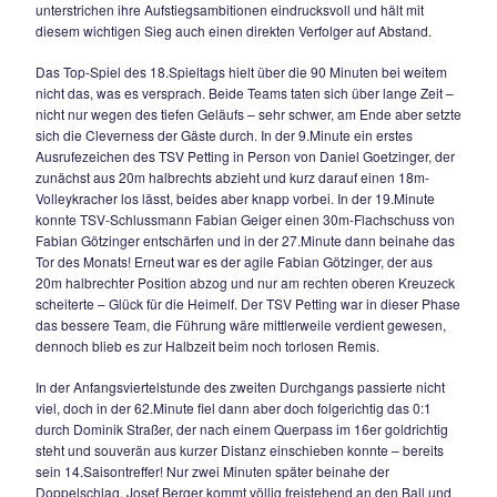
war zur Stelle. In der fünfminütigen Nachspielzeit hatte der
eingewechselte Benjamin Sivic dann nochmal den Siegtreff
Kopf, doch der Ball streicht 2-3m am Tor vorbei und somit bl
Ende beim durchaus leistungsgerechten 1:1, das für den T
Siegsdorf sicherlich als Punktgewinn, für München eher als
Punktverlust gesehen werden darf.
23.03.2024
TSV PETTING UNTERMAUERT FAVORITEN
Verdiente 0:2-Heimniederlage des TSV Siegsd
Spitzenspiel
Im Spitzenspiel der A-Klasse 6 traf am Samstag Nachmittag 
äußerst schwierigen Platzverhältnissen der gastgebende T
Siegsdorf 2 auf den Tabellenprimus TSV Petting, die Gäste