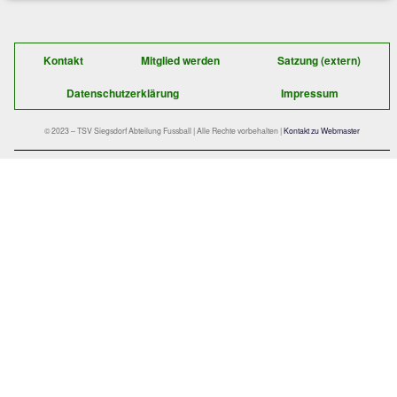
Frommelt trugen sich ebenfalls durch Hochkaräter in die
Chancenwucherliste ein und so kam es wie es kommen mus
Gäste schlugen in Person von Jakob Schroll per Flachschuss
Anton Kotzinger per Abstauber (55.) und Jonas Schützinger 
eiskalt zu und gewannen schliesslich am Ende mit 3:0.
HAUPTSPONSOR:
Der schnelle Kontakt zu uns:
TSV Siegsdorf 1929