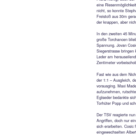
prächt
Die Ha
Zweika
war es 
34.Min
Mittelf
umgehe
geschic
Führu
Siegsd
auf re
Franz K
eine R
nicht,
Freist
der kn