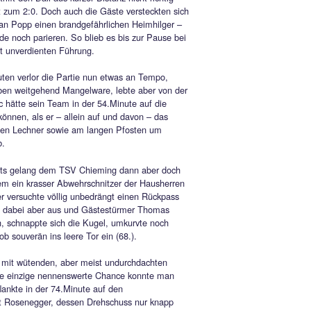
igen Reflex von Popp, der die Kugel noch über die Latte lenkte.
usherren verschafften sich aber insgesamt durch Pressing und
mpfstärke immer mehr Platz und rissen das Spiel an sich. So
nur eine Frage der Zeit, ehe der TSV ein Tor erzielte. In der
ute war es dann auch soweit. Erneut setzte die Geiger – Elf im
eld energisch nach, Stoiber ergattert sich das Leder, schickt
nd Jovan Cosic steil, der anschließend das Spielgerät
kt an Torhüter Lechner vorbei ins lange Eck schlenzte zur 1:0-
ng.
orf setzte nach, so tankte sich der erneut starke Paul Wittmann
chts schön in den Strafraum, legte quer zum mitgelaufenen
önig, doch der trifft den Ball aus kurzer Distanz nicht richtig –
iesenmöglichkeit zum 2:0. Doch auch die Gäste versteckten sic
 so konnte Stephan Popp einen brandgefährlichen Heimhilger –
oß aus 30m gerade noch parieren. So blieb es bis zur Pause bei
appen, aber nicht unverdienten Führung.