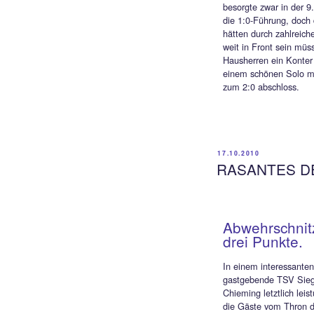
0.
Einen 
Siegsd
abgest
besorg
die 1:
hätten 
weit i
Haushe
einem 
zum 2:
17.10.20
RAS