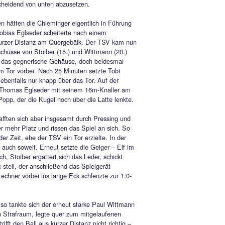
ehrschnitzer der Hausherren kostet
 Punkte.
m interessanten, attraktiven Kreisklassenspiel trennten sich der
bende TSV Siegsdorf vom bisherigen Tabellenführer TSV
ng letztlich leistungsgerecht mit 1:1. Damit stoß der TSV zwar
ste vom Thron der Kreisklasse 1, doch der eine Punkt ist selbst
ig um sich entscheidend von unten abzusetzen.
s nach 11 Minuten hätten die Chieminger eigentlich in Führung
müssen, doch Tobias Eglseder scheiterte nach einem
schnitzer aus kurzer Distanz am Quergebälk. Der TSV kam nu
seits durch Fernschüsse von Stoiber (15.) und Wittmann (20.)
ls gefährlich vor das gegnerische Gehäuse, doch beidesmal
 der Ball knapp am Tor vorbei. Nach 25 Minuten setzte Tobi
r einen Freistoß ebenfalls nur knapp über das Tor. Auf der
eite scheiterte Thomas Eglseder mit seinem 16m-Knaller am