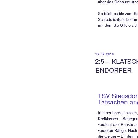
In den
große 
Spannu
Sieger
Leder 
Zentim
Fast w
der 1:
voraus
aufzun
Eglsed
Torhüt
Der TS
Angrif
sich er
eingew