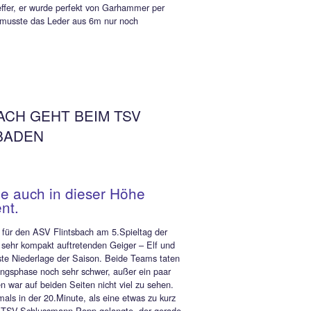
 nach einem Abwehrschnitzer am schnellsten reagierte und allei
V-Keeper Popp souverän ins rechte untere Eck einschob. Die
kamen nun auf den Geschmack, so scheiterte Bronner in der
ute per Kopfball aus 6m einzig und allein an Popp.
usherren schlugen aber in der 40.Minute zurück und gingen
den sehr starken Jovan Cosic erneut in Front. Wiederum agierte
nn als Vorlagengeber mit einem weiten Ball und Cosic schoss
itzem Winkel zum 2:1 – Halbzeitstand ein.
V, der mit einigen gesundheitlich angeschlagenen Spielern in
rtie ging, baute in den zweiten 45 Minuten vor allem physisch
ch ab und so konnten die Gäste zeitweise nach Belieben
ieren. Bereits in der 48.Minute wurde man mit dem 2:2
t. Andi Garhammer schlenzte einen 40m-Freistoß so scharf
, dass die Kugel ohne Fremdberührung den Weg ins Tor fand.
ur drei Minuten später hätte Cosic seinen Triplepack perfekt
 können, doch er scheiterte aus 8m völlig freistehend am gut
egten Gästekeeper Tobias Pappenberger.