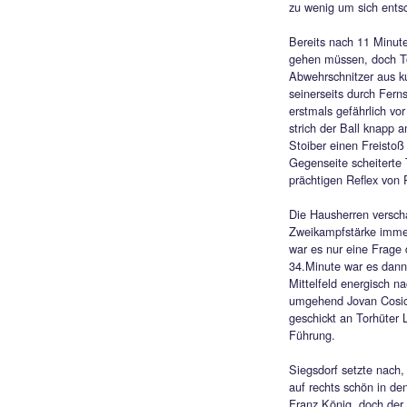
Abw
drei
In eine
gastge
Chiemi
die Gä
zu wen
Bereit
gehen 
Abwehr
seiner
erstma
strich
Stoibe
Gegens