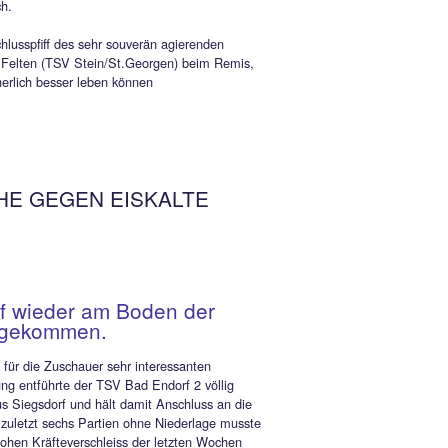
 zweiten 45 Minuten verlor die Partie nun etwas an Tempo,
Torchancen blieben weitgehend Mangelware, lebte aber von de
ng. Jovan Cosic hätte sein Team in der 54.Minute auf die
strasse bringen können, als er – allein auf und davon – das
am herauseilenden Lechner sowie am langen Pfosten um
eter vorbeischob.
ie aus dem Nichts gelang dem TSV Chieming dann aber doch
1 – Ausgleich, dem ein krasser Abwehrschnitzer der Hausherren
ging. Maxi Mader versuchte völlig unbedrängt einen Rückpass
ehmen, rutschte dabei aber aus und Gästestürmer Thomas
er bedankte sich, schnappte sich die Kugel, umkurvte noch
er Popp und schob souverän ins leere Tor ein (68.).
V reagierte nun mit wütenden, aber meist undurchdachten
fen, doch nur eine einzige nennenswerte Chance konnte man
arbeiten. Cosic flankte in der 74.Minute auf den
echselten Albert Rosenegger, dessen Drehschuss nur knapp