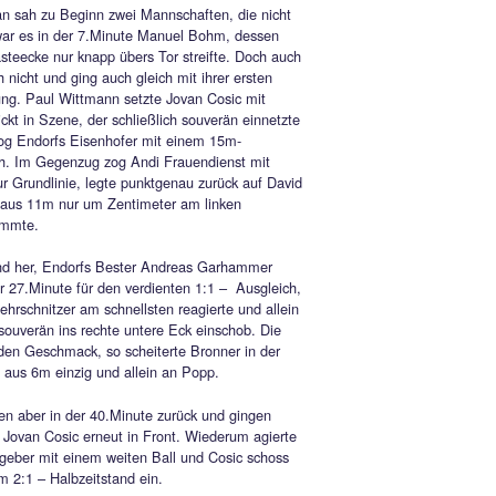
as Gehäuse strich.
eb es bis zum Schlusspfiff des sehr souverän agierenden
srichters Dorian Felten (TSV Stein/St.Georgen) beim Remis,
m die Gäste sicherlich besser leben können
10
– KLATSCHE GEGEN EISKALTE
ORFER
 Siegsdorf wieder am Boden der
sachen angekommen.