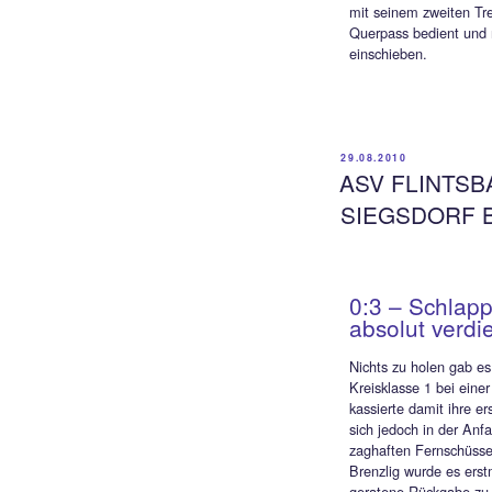
als er
vor TS
Gäste 
35.Min
Die Ha
durch 
Wittma
aus sp
Der TS
die Pa
deutli
kombin
belohn
herein
Doch n
machen
aufgel