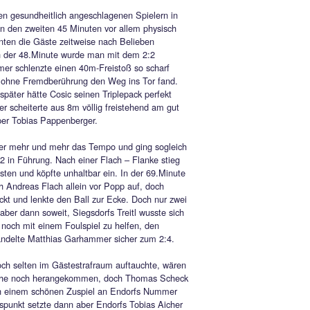
r hochklassigen, für die Zuschauer sehr interessanten
assen – Begegnung entführte der TSV Bad Endorf 2 völlig
nt drei Punkte aus Siegsdorf und hält damit Anschluss an die
en Ränge. Nach zuletzt sechs Partien ohne Niederlage musste
iger – Elf dem hohen Kräfteverschleiss der letzten Wochen
Tribut zollen. Man sah zu Beginn zwei Mannschaften, die nicht
abwarteten, so war es in der 7.Minute Manuel Bohm, dessen
ll nach einer Gästeecke nur knapp übers Tor streifte. Doch auc
 versteckte sich nicht und ging auch gleich mit ihrer ersten
nce 1:0 in Führung. Paul Wittmann setzte Jovan Cosic mit
Steilpass geschickt in Szene, der schließlich souverän einnetzt
 Kurz darauf verzog Endorfs Eisenhofer mit einem 15m-
chuss unglücklich. Im Gegenzug zog Andi Frauendienst mit
schönen Solo zur Grundlinie, legte punktgenau zurück auf Davi
 dessen Schuss aus 11m nur um Zentimeter am linken
sten vorbeischrammte.
iel wogte hin und her, Endorfs Bester Andreas Garhammer
 dann auch in der 27.Minute für den verdienten 1:1 – Ausgleich