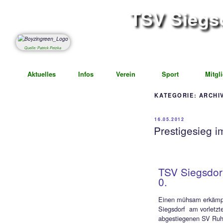
TSV S
Abteil
Quelle: Patrick Petzka
Aktuelles
Infos
Verein
Spor
KATEG
16.05.20
Prest
TSV 