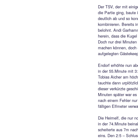
In eine
Kreikl
verdie
vorder
die Ge
etwas 
lange 
Kopfba
der TSV
Torcha
einem 
(15.).
Flachs
einem 
König,
Torpfo
Das Sp
sorgte