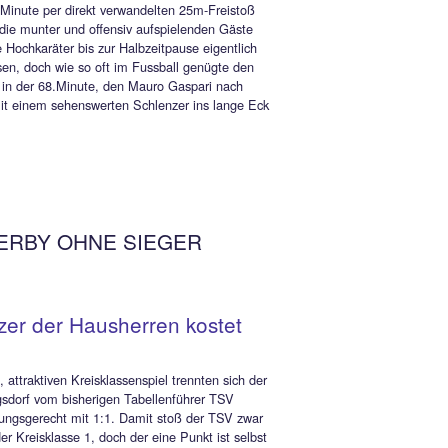
mühsam erkämpften Heimsieg errang die Zweite des TSV
orf am vorletzten Spieltag der B-Klasse 7 gegen den bereits
iegenen SV Ruhpolding 2. Spielertrainer Markus Germann
te zwar in der 9.Minute per direkt verwandelten 25m-Freistoß
0-Führung, doch die munter und offensiv aufspielenden Gäste
durch zahlreiche Hochkaräter bis zur Halbzeitpause eigentlich
n Front sein müssen, doch wie so oft im Fussball genügte den
rren ein Konter in der 68.Minute, den Mauro Gaspari nach
schönen Solo mit einem sehenswerten Schlenzer ins lange Ec
0 abschloss.
10
ANTES DERBY OHNE SIEGER