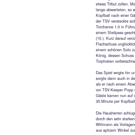
über d
So bli
Schied
mit de
19.09.20
2:5 
END
TSV
Tat