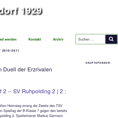
iegsdorf 1929
ung Fußball
t
Mitglied werden
Kontakt
Archiv
ORIE:
ARCHIV 2010-2011
12
igesieg im Duell der Erzrivalen
Siegsdorf 2 -- SV Ruhpolding 2 | 2 :