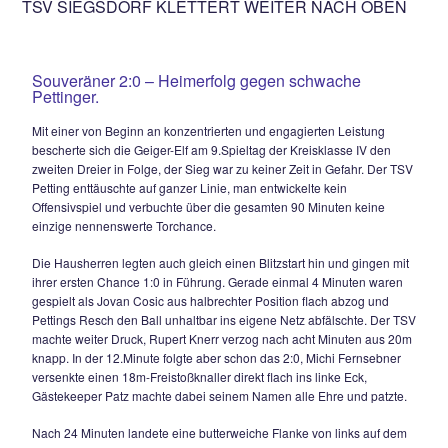
Nachmittag gegen keineswegs überzeugende Gäste hinne
steckt damit weiterhin im Niemandsland der Kreisklasse IV fe
fast jedem Heimspiel hatte der TSV mehr vom Spiel, aber a
diesmal machte sich die Offensivschwäche wieder deutlich 
Die Gäste lauerten auf Konter und nutzten dies zweimal eisk
dieser Minimalaufwand reichte für drei Punkte.
In der ersten halben Stunde überwiegte der Kampf im Mittelf
Teams drangen kaum bis zur Strafraumgrenze vor. Es dauert
27.Minute, ehe Maxi Mader mit einem Fernschuß aus gut 2
aufwartete, der jedoch knapp am linken Torpfosten vorbeis
Andi Frauendienst ballerte nach 35 Minuten aus 8m übers 
Mit ihrer ersten Torchance ging der TSV Chieming in der 42
auch gleich in Führung. Benjamin Häupler schloss einen So
gut 25m mit einem Flachschuß am herauseilenden Torwart 
eiskalt zum 0:1 ab, das gleichzeitig den Halbzeitstand bedeu
Gäste standen bis dato in der Defensive um Libero Christia
sicher und benötigten lediglich eine gute Offensivaktion zur