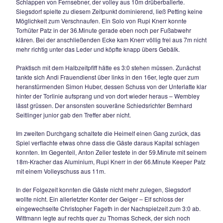
Pausenführung gegen bemühte, aber letztlich zu schwache
Siegsdorfer.
Auch in Durchgang zwei versuchten die Mannen um Hans G
Druck nach vorne aufzubauen, aber außer einem Fernschu
von Rupert Knerr fiel ihnen nicht viel ein (54.). Dem TSV Ch
hingegen reichte wiederum eine einzige Torchance zum 0:2
war es Benjamin Häupler, der einen sehenswerten Freistoß
Sechzehnereck unhaltbar ins lange Kreuzeck schlenzte – ei
(65.)!
Die Gäste verwalteten nun das Ergebnis ganz geschickt u
aus dem Spiel heraus nicht viel zu Stande kam, musste in d
84.Minute eine Standardsituation zum 1:2 – Anschlusstreffer
Der eingewechselte Maxi Wurm zirkelte einen 17m – Freist
Mauer herum ins rechte Eck. In der Nachspielzeit gelang d
dann fast noch der Ausgleich, doch einen Gastager – Kopfba
Ecke Frauendienst) kratzte Chiemings Schlussmann Michae
mit einer Glanzparade noch von der Linie, das Remis wäre a