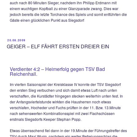
Schlappen von Fernsebner, der volley aus 10m drüberballer
Siegsdorf spielte zu diesem Zeitpunkt dominierend, ließ Pett
Möglichkeit zum Verschnaufen. Ein Solo von Rupi Knerr kon
Torhüter Patz in der 36.Minute gerade eben noch per Fußa
klären. Bei der anschließenden Ecke kam Knerr völlig frei a
mehr richtig unter das Leder und köpfte knapp übers Gebälk
Praktisch mit dem Halbzeitpfiff hätte es 3:0 stehen müssen.
tankte sich Andi Frauendienst über links in den 16er, legte 
heranstürmenden Simon Huber, dessen Schuss von der Unter
hinter der Torlinie aufsprang und von dort wieder heraus –
lässt grüssen. Der ansonsten souveräne Schiedsrichter Ber
Seitlinger junior gab den Treffer aber nicht.
Im zweiten Durchgang schaltete die Heimelf einen Gang zur
Spiel verflachte etwas ohne dass die Gäste daraus Kapital 
konnten. Im Gegenteil, Anton Zeller testete in der 59.Minute
18m-Kracher das Aluminium, Rupi Knerr in der 66.Minute K
mit einem Volleyschuss aus 11m.