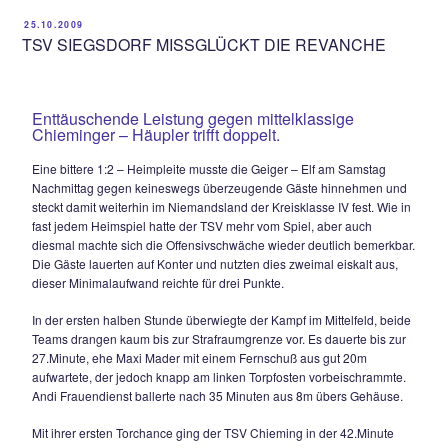
trug einen schnell ausgeführten Konter vor, schickte Thoma
Winkelhofer in die Gasse, der allein auf Stephan Popp zulief
TSV-Schlussmann blieb per glänzender Fußabwehr Sieger.
Auf der an diesem Tag sehr anfälligen rechten Steiner Abwe
setzte sich bereits zwei Minuten später erneut Jovan Cosic 
passte wieder flach in die Mitte und diesmal vollstreckte Pa
aus 7m sicher zum verdienten 1:1-Ausgleich.
Der TSV Siegsdorf fand danach allerdings gegen die Einige
der Gäste keine Mittel, so verflachte das Spiel zusehends. E
bis zur 90.Minute, als Maxi Wurm sich noch einmal aus 30m
Freistoß ein Herz fasste, doch letztlich am sicheren Gästeke
Öllerer scheiterte. So mussten sich beide Teams am Ende m
Remis begnügen.
01.11.2009