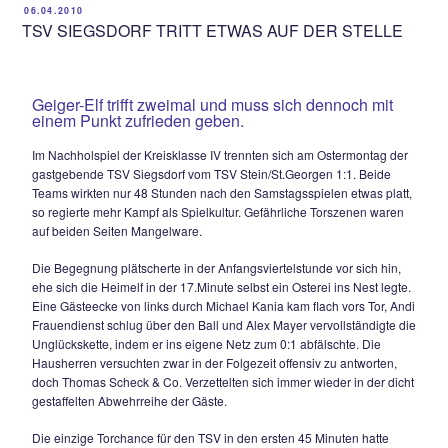
Die Geiger – Elf bleibt zwar in der Rückrunde weiterhin un
verliert aber, wie auch der BSC Surheim, etwas den Anschlu
vordersten Plätze. Auf etwas holprigem Geläuf entwickelte 
Karsamstag zwar kein spielerischer Glanz auf beiden Seiten
Partie wog dennoch hin und her und lebte von Kampf und 
Aufgrund der zahlreichen hochkarätigen Chancen hätte es 
auch 5:5 ausgehen können.
Erstmals gefährlich wurde es in der 21.Minute, ein katastrop
Rückpass von Cosic erreichte Surheims Weishäupl, der etwa
am Tor vorbeischob. Kurz darauf überbrückte ein langer Pas
gesamte TSV-Abwehr, doch Rudi Kreuzeder schloss zu über
Eine schöne Kombination auf der Gegenseite über links kon
Wurm am 16er nicht mehr verwerten, da ihm die Kugel in
aussichtsreicher Position versprang.
Chancen hüben wie drüben jetzt fast im Minutentakt. In der 
hätten die Gäste eigentlich in Führung gehen müssen, als e