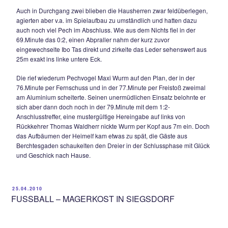
09.05.2010
TSV SIEGSDORF WEITER OHNE HEIMSIEG 
1:2 gegen TSV Berchtesgaden – Maxi Wurm tri
dreimal Aluminium.
Eine bittere und vermeidbare Heimniederlage musste die Ge
am 23.Spieltag der Kreisklasse IV hinnehmen und wartet so
2010 weiterhin auf einen Heimdreier. Bereits in der 3.Minute 
dem TSV Siegsdorf die kalte Dusche. Die Gäste kamen über
Seite zum Flanken und „Huene“ Robert Reichlmeier stieg a
und köpfte aus 6m per Aufsetzer zum 0:1 ein.
Nach neun gespielten Minuten hatte der wiedergenesene M
Fernsebner den Ausgleich auf dem Schlappen als er nach e