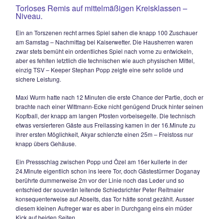
weiten Scheck – Ecke völlig freistehend aus 12m mit einem
Flachschuß in den Abwehrbeinen der Gäste hängenblieb. 
erwachte nun langsam aus dem Tiefschlaf, Andi Frauendien
20m-Fernschuß sowie Rupert Knerr per Kopfball scheiterten
knapp.
Doch auch der TSV Berchtesgaden versteckte sich nicht, L
probierte es nach einem langen Pass mit einem Lupfer über
Eisenbichler, es blieb beim Versuch. In der 22.Minute testet
Wurm per Direktschuss aus 16m zum ersten Mal die Stabilit
Torgehäuses. Thomas Scheck schickte Andi Frauendienst in
Gasse, dieser scheiterte aus etwas spitzem Winkel an Gäst
Pretzsch (33.). Kurz vor der Halbzeit zog auch Jakob Schic
gegen Pretzsch den Kürzeren.
Auch in Durchgang zwei blieben die Hausherren zwar feldü
agierten aber v.a. im Spielaufbau zu umständlich und hatte
auch noch viel Pech im Abschluss. Wie aus dem Nichts fiel i
69.Minute das 0:2, einen Abpraller nahm der kurz zuvor