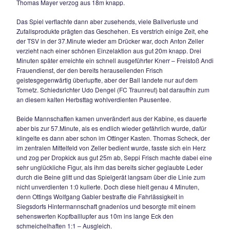
Weildorfs Josef Leitenbacher, der von Schiedsrichter Peter 
Chieming) zunächst Gelb wegen Meckerns erhielt, sich dan
nicht im Zaum halten konnte, schließlich mit Gelb-Rot vom P
musste und seiner Mannschaft damit einen Bärendienst erw
in der Folgezeit gab es nur noch Einbahnstraßenfussball in
Weildorfer Tor. In der 63.Minute zog Wittmann auf rechts auf
davon, passte überlegt in die Mitte zu Rupert Knerr, der aus
zum 2:0 einnetzte.
Maxi Mader prüfte nach 70 Minuten DJK-Torhüter Berger nac
Frauendienst-Flanke mit einem 10m-Flachschuss. In der 75
dann der dritte Streich des TSV, erneut wurde es über die re
Außenbahn durch Simon Huber gefährlich, der sich bis in d
Strafraum tankte. In der Mitte stand wiederum der am heuti
überragende Knerr goldrichtig und hämmerte das Leder aus
die Latte. Siegsdorf drückte gegen nun resignierende Weildo
nach vorne und wurde in der 80.Minute mit dem 4:0 belohnt
Zeller flankte diesmal über die linke Seite schön zu Maxi Wu
aus leicht abseitsverdächtiger Position den herauseilenden