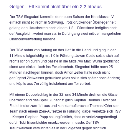
Geiger – Elf machte noch einmal Druck und hatte zwischen 
Und 91.Minute eine Dreifachchance. Rupert Knerr hätte da
Helden avancieren können, doch erst spitzelte er die Kugel
einem Gewirr am 16er um Zentimeter am linken Torpfosten v
danach setzte er einen Kopfball wiederum knapp neben das
zu guter letzt hatte die Querlatte nach seinem 20m – Schlen
etwas gegen einen Siegsdorfer Sieg einzuwenden.
So mussten sich beide Teams mit der Punkteteilung zufried
wobei die Gäste aus Otting sicherlich noch besser damit le
können.
20.09.2009
TSV SIEGSDORF KLETTERT WEITER NACH
Souveräner 2:0 – Heimerfolg gegen schwach