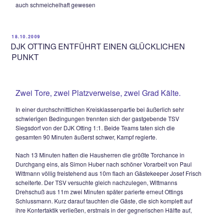
Freistoß auf rechts schön in die Mitte brachte und Peter Fie
Ball direkt aus kurzer Distanz verarbeitete, doch Stephan P
Gehäuse des TSV zeigte sich reaktionsschnell und auch im
Nachsetzen blieb Popp Sieger.
In der 38.Minute zirkelte Wurm einen Freistoß auf den Kopf 
der am langen Pfosten stehend knapp vorbeiköpfte. Zwei M
später hatte Paul Wittmann die beste Siegsdorfer Chance in
Durchgang eins, als nach einer Frauendienst-Ecke alle
vorbeischrammten und Wittmann die Kugel zwar auch nicht ric
aber das Spielgerät sich noch gefährlich auf die Querlatte 
psychologisch günstigsten Zeitpunkt fiel dann der Führungstr
die Hausherren durch den einzig wirklich sehenswerten Angr
dahin. Rupert Knerr spielte im Mittelfeld einen „Zuckerpass“
Lauf von Simon Huber, der im 16er sofort abzog und der mi
Paul Wittmann am langen Pfosten den Ball noch so eben üb
Linie grätschte (45.).
In der 55.Minute folgte dann der bereits erwähnte Platzver