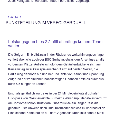
Torloses Remis auf mittelmäßigen Kreisklass
Niveau.
Ein an Torszenen recht armes Spiel sahen die knapp 100 Z
am Samstag – Nachmittag bei Kaiserwetter. Die Hausherre
zwar stets bemüht ein ordentliches Spiel nach vorne zu entw
aber es fehlten letztlich die technischen wie auch physischen
einzig TSV – Keeper Stephan Popp zeigte eine sehr solide 
sichere Leistung.
Maxi Wurm hatte nach 12 Minuten die erste Chance der Part
brachte nach einer Wittmann-Ecke nicht genügend Druck hi
Kopfball, der knapp am langen Pfosten vorbeisegelte. Die t
etwas versierteren Gäste aus Freilassing kamen in der 16.M
ihrer ersten Möglichkeit, Akyar schlenzte einen 25m – Freist
knapp übers Gehäuse.
Ein Pressschlag zwischen Popp und Özel am 16er kullerte i
24.Minute eigentlich schon ins leere Tor, doch Gästestürme