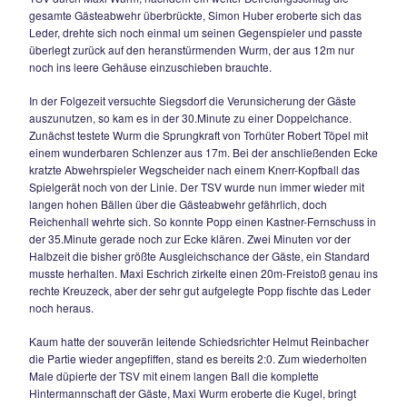
In der Folgezeit konnten die Gäste nicht mehr zulegen, Sieg
wollte nicht. Ein allerletzter Konter der Geiger – Elf schloss 
eingewechselte Christopher Fageth in der Nachspielzeit zum
Wittmann legte auf rechts quer zu Thomas Scheck, der sich
einmal drehte, zu Fageth passte, der wiederum keine Mühe
hatte, die Kugel flach aus 5m einzunetzen.
06.09.2009
SV LAUFEN SETZT EIN AUSRUFEZEICHEN
Spielerisch starke Gäste verdienter 2:0 - Siege
Nach einer vor allem in der ersten Halbzeit überzeugenden
gelang es dem SV Laufen, sich in der Spitzengruppe der Kr
IV festzusetzen, der TSV Siegsdorf hingegen findet sich ind