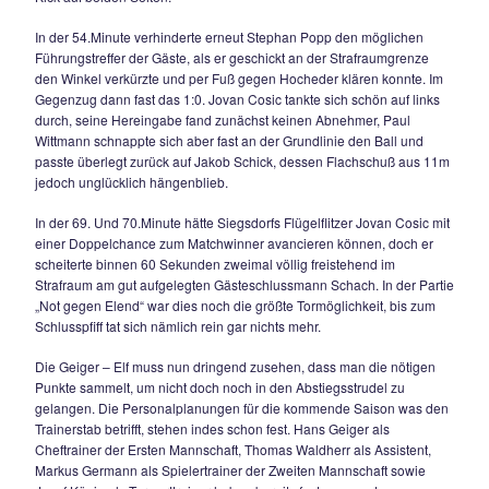
eingewechselte Ibo Tas direkt und zirkelte das Leder sehen
25m exakt ins linke untere Eck.
Die rief wiederum Pechvogel Maxi Wurm auf den Plan, der i
76.Minute per Fernschuss und in der 77.Minute per Freisto
am Aluminium scheiterte. Seinen unermüdlichen Einsatz bel
sich aber dann doch noch in der 79.Minute mit dem 1:2-
Anschlusstreffer, eine mustergültige Hereingabe auf links v
Rückkehrer Thomas Waldherr nickte Wurm per Kopf aus 7m
das Aufbäumen der Heimelf kam etwas zu spät, die Gäste a
Berchtesgaden schaukelten den Dreier in der Schlussphase
und Geschick nach Hause.
25.04.2010
FUSSBALL – MAGERKOST IN SIEGSDORF