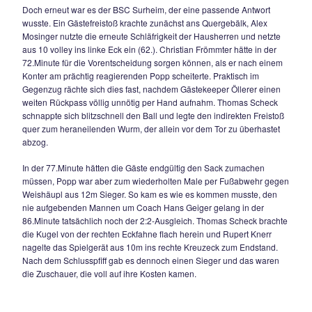
„Not gegen Elend“ war dies noch die größte Tormöglichkeit,
Schlusspfiff tat sich nämlich rein gar nichts mehr.
Die Geiger – Elf muss nun dringend zusehen, dass man die
Punkte sammelt, um nicht doch noch in den Abstiegsstrudel
gelangen. Die Personalplanungen für die kommende Saiso
Trainerstab betrifft, stehen indes schon fest. Hans Geiger als
Cheftrainer der Ersten Mannschaft, Thomas Waldherr als Ass
Markus Germann als Spielertrainer der Zweiten Mannschaft
Josef König als Torwarttrainer haben bereits fest zugesagt.
13.04.2010
PUNKTETEILUNG IM VERFOLGERDUELL
Leistungsgerechtes 2:2 hilft allerdings keine
weiter.