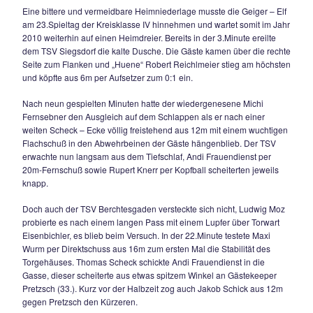
Pretzsch (33.). Kurz vor der Halbzeit zog auch Jakob Schic
gegen Pretzsch den Kürzeren.
Auch in Durchgang zwei blieben die Hausherren zwar feldü
agierten aber v.a. im Spielaufbau zu umständlich und hatte
auch noch viel Pech im Abschluss. Wie aus dem Nichts fiel i
69.Minute das 0:2, einen Abpraller nahm der kurz zuvor
eingewechselte Ibo Tas direkt und zirkelte das Leder sehen
25m exakt ins linke untere Eck.
Die rief wiederum Pechvogel Maxi Wurm auf den Plan, der i
76.Minute per Fernschuss und in der 77.Minute per Freisto
am Aluminium scheiterte. Seinen unermüdlichen Einsatz bel
sich aber dann doch noch in der 79.Minute mit dem 1:2-
Anschlusstreffer, eine mustergültige Hereingabe auf links v
Rückkehrer Thomas Waldherr nickte Wurm per Kopf aus 7m
das Aufbäumen der Heimelf kam etwas zu spät, die Gäste a
Berchtesgaden schaukelten den Dreier in der Schlussphase
und Geschick nach Hause.