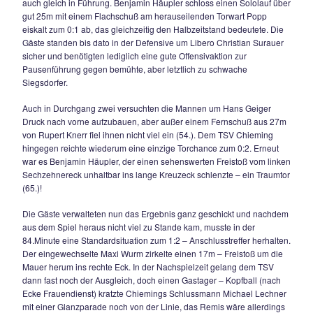
4:0 – KANTERSIEG WIE EIN BEFREIUNGS
Rupert Knerr doppelter Torschütze - Gäste lan
Unterzahl.
Einen verdienten Heimsieg fuhr die Geiger – Elf gegen die 
Weildorf ein, die nur in der ersten Hälfte einigermaßen Parol
konnten. Die Gäste, die nach dem Platzverweis gegen Leite
der 55.Minute in Unterzahl agieren mussten, brachen danac
völlig auseinander und der TSV Siegsdorf nutzte die Schw
Gegners rigoros aus.
Die Anfangsphase der Partie verlief sehr hektisch, beiden 
merkte man die Nervosität angesichts der Wichtigkeit des Sp
Die Folge waren unzählige Ballverluste, es kam überhaupt 
Spielfluss zustande. Nach einer knappen halben Stunde bot
Gästen dann aber doch eine Riesenchance als Hubert Rehr