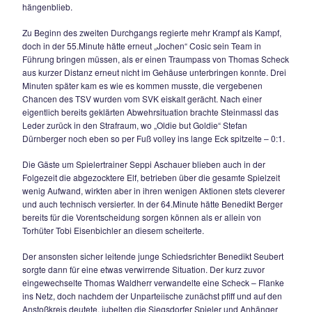
zur 26.Minute, ehe es wieder etwas gefährlicher wurde, ein
Zufallsprodukt in der Siegsdorfer Hintermannschaft landete 
Füßen von Simon Singhammer, der aber aus 13m ebenso v
Die Heimelf hatte nun aber wieder mehr vom Spiel, Cosic sch
der 35.Minute im 16er an der Fußabwehr von Gästekeeper 
Bobenstetter. Bereits 60 Sekunden später schickte „Kussi“ 
Knerr in die Gasse, der mit in dieser Situation wohl schlecht
Variante – einem Lupfer aus 10m – wieder an Bobenstetter
hängenblieb.
Zu Beginn des zweiten Durchgangs regierte mehr Krampf al
doch in der 55.Minute hätte erneut „Jochen“ Cosic sein Tea
Führung bringen müssen, als er einen Traumpass von Tho
aus kurzer Distanz erneut nicht im Gehäuse unterbringen ko
Minuten später kam es wie es kommen musste, die vergeb
Chancen des TSV wurden vom SVK eiskalt gerächt. Nach ei
eigentlich bereits geklärten Abwehrsituation brachte Steinm
Leder zurück in den Strafraum, wo „Oldie but Goldie“ Stefan