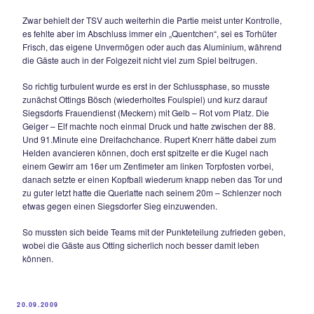
Gästekeeper aus 9m überlupfte.
Den Schlusspunkte markierte erneut Rupert Knerr, der seine
Leistung fast noch mit seinem dritten Treffer gekrönt hätte, d
Kopfball aus 7m (nach Zeller-Flanke) strich um Haaresbreit
Pfosten vorbei. Mit diesem verdienten Dreier konnte sich d
um Coach Hans Geiger Luft nach unten verschaffen und eta
sich im Mittelfeld der Kreisklasse IV.
25.10.2009
TSV SIEGSDORF MISSGLÜCKT DIE REVAN
Enttäuschende Leistung gegen mittelklassige
Chieminger – Häupler trifft doppelt.
Eine bittere 1:2 – Heimpleite musste die Geiger – Elf am Sa