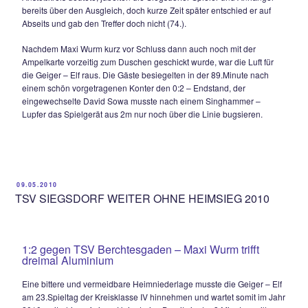
Dürnberger noch eben so per Fuß volley ins lange Eck spitze
Die Gäste um Spielertrainer Seppi Aschauer blieben auch i
Folgezeit die abgezocktere Elf, betrieben über die gesamte 
wenig Aufwand, wirkten aber in ihren wenigen Aktionen stet
und auch technisch versierter. In der 64.Minute hätte Benedi
bereits für die Vorentscheidung sorgen können als er allein
Torhüter Tobi Eisenbichler an diesem scheiterte.
Der ansonsten sicher leitende junge Schiedsrichter Benedik
sorgte dann für eine etwas verwirrende Situation. Der kurz z
eingewechselte Thomas Waldherr verwandelte eine Scheck
ins Netz, doch nachdem der Unparteiische zunächst pfiff un
Anstoßkreis deutete, jubelten die Siegsdorfer Spieler und 
bereits über den Ausgleich, doch kurze Zeit später entschied
Abseits und gab den Treffer doch nicht (74.).
Nachdem Maxi Wurm kurz vor Schluss dann auch noch mit 
Ampelkarte vorzeitig zum Duschen geschickt wurde, war die 