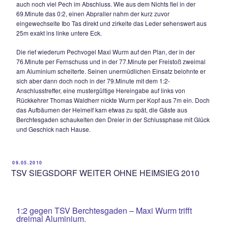
2010 weiterhin auf einen Heimdreier. Bereits in der 3.Minute 
dem TSV Siegsdorf die kalte Dusche. Die Gäste kamen über
Seite zum Flanken und „Huene“ Robert Reichlmeier stieg a
und köpfte aus 6m per Aufsetzer zum 0:1 ein.
Nach neun gespielten Minuten hatte der wiedergenesene M
Fernsebner den Ausgleich auf dem Schlappen als er nach e
weiten Scheck – Ecke völlig freistehend aus 12m mit einem
Flachschuß in den Abwehrbeinen der Gäste hängenblieb. 
erwachte nun langsam aus dem Tiefschlaf, Andi Frauendien
20m-Fernschuß sowie Rupert Knerr per Kopfball scheiterten
knapp.
Doch auch der TSV Berchtesgaden versteckte sich nicht, L
probierte es nach einem langen Pass mit einem Lupfer über
Eisenbichler, es blieb beim Versuch. In der 22.Minute testet
Wurm per Direktschuss aus 16m zum ersten Mal die Stabilit
Torgehäuses. Thomas Scheck schickte Andi Frauendienst in
Gasse, dieser scheiterte aus etwas spitzem Winkel an Gäst