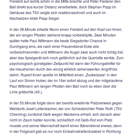
Nach dem Schlusspfiff gab es dennoch einen Sieger und d
die Zuschauer, die voll auf ihre Kosten kamen.
06.04.2010
TSV SIEGSDORF TRITT ETWAS AUF DER S
Geiger-Elf trifft zweimal und muss sich dennoc
einem Punkt zufrieden geben.
Im Nachholspiel der Kreisklasse IV trennten sich am Osterm
gastgebende TSV Siegsdorf vom TSV Stein/St.Georgen 1:1.
Teams wirkten nur 48 Stunden nach den Samstagsspielen et
so regierte mehr Kampf als Spielkultur. Gefährliche Torsze
auf beiden Seiten Mangelware.
Die Begegnung plätscherte in der Anfangsviertelstunde vor s