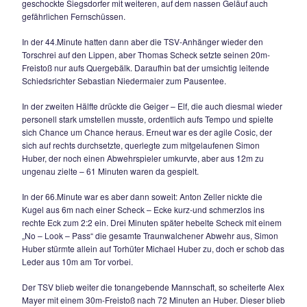
Pettinger.
Mit einer von Beginn an konzentrierten und engagierten Lei
bescherte sich die Geiger-Elf am 9.Spieltag der Kreisklasse 
zweiten Dreier in Folge, der Sieg war zu keiner Zeit in Gefa
Petting enttäuschte auf ganzer Linie, man entwickelte kein
Offensivspiel und verbuchte über die gesamten 90 Minuten 
einzige nennenswerte Torchance.
Die Hausherren legten auch gleich einen Blitzstart hin und 
ihrer ersten Chance 1:0 in Führung. Gerade einmal 4 Minut
gespielt als Jovan Cosic aus halbrechter Position flach abz
Pettings Resch den Ball unhaltbar ins eigene Netz abfälsch
machte weiter Druck, Rupert Knerr verzog nach acht Minut
knapp. In der 12.Minute folgte aber schon das 2:0, Michi Fe
versenkte einen 18m-Freistoßknaller direkt flach ins linke Ec
Gästekeeper Patz machte dabei seinem Namen alle Ehre un
Nach 24 Minuten landete eine butterweiche Flanke von link