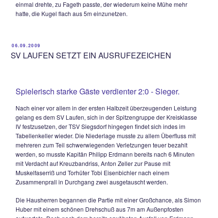
auch schmeichelhaft gewesen
18.10.2009
DJK OTTING ENTFÜHRT EINEN GLÜCKLIC
PUNKT
Zwei Tore, zwei Platzverweise, zwei Grad Käl
In einer durchschnittlichen Kreisklassenpartie bei äußerlich
schwierigen Bedingungen trennten sich der gastgebende T
Siegsdorf von der DJK Otting 1:1. Beide Teams taten sich di
gesamten 90 Minuten äußerst schwer, Kampf regierte.
Nach 13 Minuten hatten die Hausherren die größte Torchanc
Durchgang eins, als Simon Huber nach schöner Vorarbeit v
Wittmann völlig freistehend aus 10m flach an Gästekeeper J