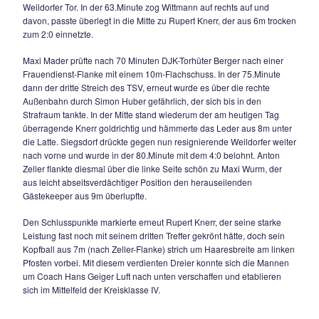
ehe sich die Heimelf in der 17.Minute selbst ein Osterei ins N
Eine Gästeecke von links durch Michael Kania kam flach vor
Frauendienst schlug über den Ball und Alex Mayer vervollst
Unglückskette, indem er ins eigene Netz zum 0:1 abfälschte
Hausherren versuchten zwar in der Folgezeit offensiv zu ant
doch Thomas Scheck & Co. Verzettelten sich immer wieder in
gestaffelten Abwehrreihe der Gäste.
Die einzige Torchance für den TSV in den ersten 45 Minuten
Maxi Wurm, dessen Fernschuß aus 17m in der 35.Minute k
rechten Pfosten vorbeistreifte. Die Geiger-Elf kam aber nun 
entschlossener und aggressiver aus der Kabine und erarbeit
nun mehr Gelegenheiten.
Der agile Jovan Cosic tankte sich in der 54.Minute schön auf 
den Strafraum, passte flach zum mitgelaufenen Paul Wittma
aber aus 10m etwas unkonzentriert verzog. Die Gäste aus S
Siegsdorfer Jürgen Biermaier sehr defensiv eingestellt, hatte
59.Minute ihre einzige echte Torchance des Spiels. Simon