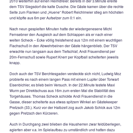
die Geiger – Elf raus. Die Gäste besiegelten in der 89.Minut
einem schön vorgetragenen Konter den 0:2 – Endstand, der
eingewechselte David Sowa musste nach einem Singhamm
Lupfer das Spielgerät aus 2m nur noch über die Linie bugsi
09.05.2010
TSV SIEGSDORF WEITER OHNE HEIMSIEG 
1:2 gegen TSV Berchtesgaden – Maxi Wurm tri
dreimal Aluminium
Eine bittere und vermeidbare Heimniederlage musste die Ge
am 23.Spieltag der Kreisklasse IV hinnehmen und wartet so