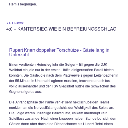
Doch erneut war es der BSC Surheim, der eine passende A
wusste. Ein Gästefreistoß krachte zunächst ans Quergebälk,
Mosinger nutzte die erneute Schläfrigkeit der Hausherren u
aus 10 volley ins linke Eck ein (62.). Christian Frömmter hätt
72.Minute für die Vorentscheidung sorgen können, als er n
Konter am prächtig reagierenden Popp scheiterte. Praktisch
Gegenzug rächte sich dies fast, nachdem Gästekeeper Öller
weiten Rückpass völlig unnötig per Hand aufnahm. Thomas
schnappte sich blitzschnell den Ball und legte den indirekte
quer zum heraneilenden Wurm, der allein vor dem Tor zu üb
abzog.
In der 77.Minute hätten die Gäste endgültig den Sack zuma
müssen, Popp war aber zum wiederholten Male per Fußab
Weishäupl aus 12m Sieger. So kam es wie es kommen muss
nie aufgebenden Mannen um Coach Hans Geiger gelang in
86.Minute tatsächlich noch der 2:2-Ausgleich. Thomas Sche
die Kugel von der rechten Eckfahne flach herein und Rupert
nagelte das Spielgerät aus 10m ins rechte Kreuzeck zum E