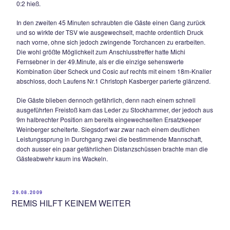
im zentralen Mittelfeld von Zeller bedient wurde, fasste sich
und zog per Dropkick aus gut 25m ab, Seppi Frisch machte 
sehr unglückliche Figur, als ihm das bereits sicher geglaubt
durch die Beine glitt und das Spielgerät langsam über die L
nicht unverdienten 1:0 kullerte. Doch diese hielt genau 4 Mi
denn Ottings Wolfgang Gabler bestrafte die Fahrlässigkeit in
Siegsdorfs Hintermannschaft gnadenlos und besorgte mit e
sehenswerten Kopfballlupfer aus 10m ins lange Eck den
schmeichelhaften 1:1 – Ausgleich.
Zwar behielt der TSV auch weiterhin die Partie meist unter K
es fehlte aber im Abschluss immer ein „Quentchen“, sei es T
Frisch, das eigene Unvermögen oder auch das Aluminium,
die Gäste auch in der Folgezeit nicht viel zum Spiel beitrug
So richtig turbulent wurde es erst in der Schlussphase, so m
zunächst Ottings Bösch (wiederholtes Foulspiel) und kurz d
Siegsdorfs Frauendienst (Meckern) mit Gelb – Rot vom Platz