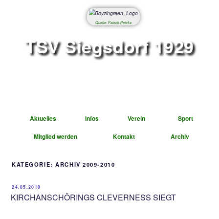
Quelle: Patrick Petzka
TSV Siegsdorf 1
Abteilung Fußbal
Aktuelles
Infos
Verein
Mitglied werden
Kontakt
A
KATEGORIE:
ARCHIV 2009-2010