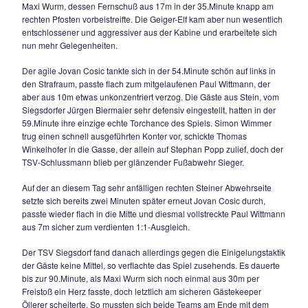
Abpraller im Strafraum beim völlig freistehenden Frömmter l
der aus 8m volley knapp scheiterte. Weitere zwei Minuten s
es erneut Wurm, der, allein vor Torwart Öllerer, an diesem kl
scheiterte. Christian Kreuzeder setzte in der 38.Minute sein
nach Freistoß von rechts nur um Zentimeter am linken Pfost
Nun konnten alle Akteure in der Halbzeitpause erstmal vers
doch die Partie nahm jetzt sogar noch mehr Fahrt auf. Rudi
sorgte in der 51.Minute für die nicht unverdiente Gästeführu
unspektakuläre Flanke von rechts konnte TSV-Schlussman
nicht festhalten und Surheims Kapitän schaltete am schnell
spitzelte das Leder in die Maschen.
Die Führung hielt aber genau 60 Sekunden, denn als Siegs
Rupert Knerr im Strafraum unsanft zu Boden gerissen wurde, 
umsichtig leitende Schiedsrichter Fink (TSV Bad Endorf) völl
Elfmeter. Maxi Wurm ließ sich die Gelegenheit nicht nehme
verwandelte sicher zum 1:1.