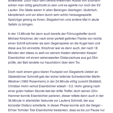
scheiterte. Der TSV versuchte gleich nachzulegen, Wittman
Drehschuß aus 11m zwei Minuten später parierte erneut Ott
Schlussmann. Kurz darauf tauchten die Gäste, die sich kompl
ihre Kontertaktik verließen, erstmals in der gegnerischen Häl
Thomas Mayer verzog aus 18m knapp.
Das Spiel verflachte dann aber zusehends, viele Ballverlust
Zufallsprodukte prägten das Geschehen. Es verstrich einige 
der TSV in der 37.Minute wieder am Drücker war, doch Anton
verzieht nach einer schönen Einzelaktion aus gut 20m knapp
Minuten später erreichte ein schnell ausgeführter Knerr – Fr
Frauendienst, der den bereits herauseilenden Frisch
geistesgegenwärtig überlupfte, aber der Ball landete nur au
Tornetz. Schiedsrichter Udo Dengel (FC Traunreut) bat dara
an diesem kalten Herbsttag wohlverdienten Pausentee.
Beide Mannschaften kamen unverändert aus der Kabine, es
aber bis zur 57.Minute, als es endlich wieder gefährlich wur
klingelte es dann aber schon im Ottinger Kasten. Thomas Sc