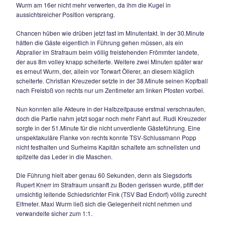
berührte dummerweise 2m vor der Linie noch das Leder un
entschied der souverän leitende Schiedsrichter Peter Reitm
konsequenterweise auf Abseits, das Tor hätte sonst gezählt.
diesem kleinen Aufreger war es aber in Durchgang eins ei
Kick auf beiden Seiten.
In der 54.Minute verhinderte erneut Stephan Popp den mög
Führungstreffer der Gäste, als er geschickt an der Strafrau
den Winkel verkürzte und per Fuß gegen Hocheder klären k
Gegenzug dann fast das 1:0. Jovan Cosic tankte sich schön 
durch, seine Hereingabe fand zunächst keinen Abnehmer, 
Wittmann schnappte sich aber fast an der Grundlinie den Ba
passte überlegt zurück auf Jakob Schick, dessen Flachsch
jedoch unglücklich hängenblieb.
In der 69. Und 70.Minute hätte Siegsdorfs Flügelflitzer Jova
einer Doppelchance zum Matchwinner avancieren können, 
scheiterte binnen 60 Sekunden zweimal völlig freistehend i
Strafraum am gut aufgelegten Gästeschlussmann Schach. In